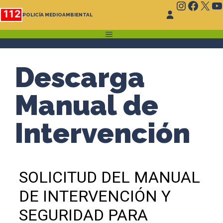
Instagr
Faceb
X
Y
Saltar
112
POLICÍA MEDIOAMBIENTAL
al
contenido
MENÚ
Descarga
Manual de
Intervención