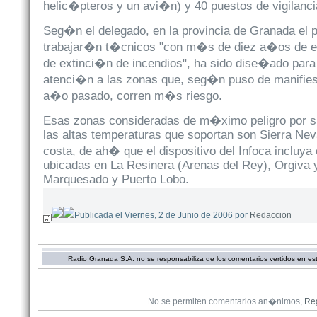
helic�pteros y un avi�n) y 40 puestos de vigilanci
Seg�n el delegado, en la provincia de Granada el p
trabajar�n t�cnicos "con m�s de diez a�os de ex
de extinci�n de incendios", ha sido dise�ado para
atenci�n a las zonas que, seg�n puso de manifies
a�o pasado, corren m�s riesgo.
Esas zonas consideradas de m�ximo peligro por s
las altas temperaturas que soportan son Sierra Neva
costa, de ah� que el dispositivo del Infoca incluya
ubicadas en La Resinera (Arenas del Rey), Orgiva y
Marquesado y Puerto Lobo.
Publicada el Viernes, 2 de Junio de 2006 por
Redaccion
Radio Granada S.A. no se responsabiliza de los comentarios vertidos en e
No se permiten comentarios an�nimos,
Re