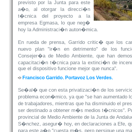
previsto por la Junta para este
a�o, al otorgar la direcci�n
t�cnica del proyecto a la
empresa Egmasa, lo que neg�
hoy la Administraci�n auton�mica.
En rueda de prensa, Garrido critic� que los ca
nuevo plan "ir�n en detrimento" de los funci
Consejer�a de Medio Ambiente, que han demost
capacitaci�n t�cnica para la extinci�n de incen
que el dispositivo funcione mejor que nunca".
Francisco Garrido. Portavoz Los Verdes.
Se�al� que con esta privatizaci�n de los servici
problema econ�mico, ya que "se han aumentado los 
de trabajadores, mientras que ha disminuido el pr
ser destinado a obtener m�s medios t�cnicos". Por
provincial de Medio Ambiente de la Junta de Anda
S�nchez, asegur� hoy, en declaraciones a Efe, qu
para este a�o "cuesta m�s, pero persigue una may