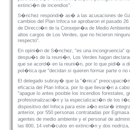
extinci�n de incendios".
S�nchez respondi� as� a las acusaciones de Gar
cambios del Plan Infoca se aprobaron el pasado 2
de Direcci�n de la Consejer�a de Medio Ambiente,
altos cargos de Los Verdes, que no hicieron ningun
respecto".
En opini�n de S�nchez, "es una incongruencia" 
despu�s de la reuni�n, Los Verdes hagan declarac
que se acord� en la reuni�n, por lo que pidi� a 
pol�tica que "decidan si quieren formar parte o no 
El delegado subray� que la "�nica" preocupaci�n
eficacia del Plan Infoca, por lo que llevar�n a cabo
"apague lo antes posible los incendios forestales, g
profesionalizaci�n y la especializaci�n de los t�
dispositivo del Infoca para este a�o estar� integrad
anterior, por 550 personas contratadas por Egmasa
agentes de medio ambiente y el personal de admini
las 800, 14 veh�culos en extinci�n y dos nodriza