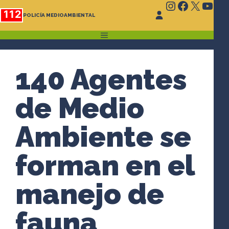
Instagram
Faceboo
X
You
Saltar
112
POLICÍA MEDIOAMBIENTAL
al
contenido
MENÚ
140 Agentes
de Medio
Ambiente se
forman en el
manejo de
fauna