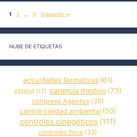
Página
Página
Página
1
2
…
9
Siguiente
→
NUBE DE ETIQUETAS
actividades formativas
(61)
carencia medios
(73)
AMAYA
(17)
congreso Agentes
(38)
control calidad ambiental
(50)
controles cinegéticos
(111)
controles flora
(33)