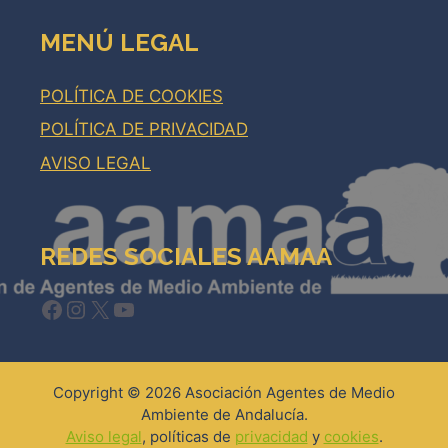
MENÚ LEGAL
POLÍTICA DE COOKIES
POLÍTICA DE PRIVACIDAD
AVISO LEGAL
REDES SOCIALES AAMAA
Facebook
Instagram
X
YouTube
Copyright © 2026 Asociación Agentes de Medio
Ambiente de Andalucía.
Aviso legal
, políticas de
privacidad
y
cookies
.