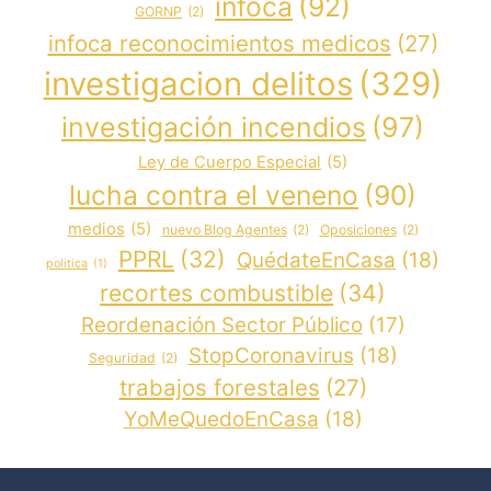
infoca
(92)
GORNP
(2)
infoca reconocimientos medicos
(27)
investigacion delitos
(329)
investigación incendios
(97)
Ley de Cuerpo Especial
(5)
lucha contra el veneno
(90)
medios
(5)
nuevo Blog Agentes
(2)
Oposiciones
(2)
PPRL
(32)
QuédateEnCasa
(18)
politica
(1)
recortes combustible
(34)
Reordenación Sector Público
(17)
StopCoronavirus
(18)
Seguridad
(2)
trabajos forestales
(27)
YoMeQuedoEnCasa
(18)