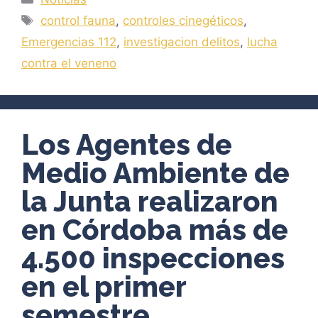
Etiquetas
control fauna
,
controles cinegéticos
,
Emergencias 112
,
investigacion delitos
,
lucha
contra el veneno
Los Agentes de
Medio Ambiente de
la Junta realizaron
en Córdoba más de
4.500 inspecciones
en el primer
semestre