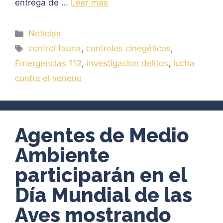
entrega de …
Leer más
Categorías
Noticias
Etiquetas
control fauna
,
controles cinegéticos
,
Emergencias 112
,
investigacion delitos
,
lucha
contra el veneno
Agentes de Medio
Ambiente
participarán en el
Día Mundial de las
Aves mostrando