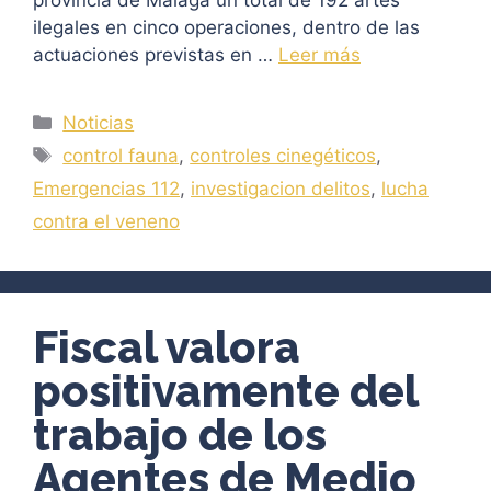
ilegales en cinco operaciones, dentro de las
actuaciones previstas en …
Leer más
Categorías
Noticias
Etiquetas
control fauna
,
controles cinegéticos
,
Emergencias 112
,
investigacion delitos
,
lucha
contra el veneno
Fiscal valora
positivamente del
trabajo de los
Agentes de Medio