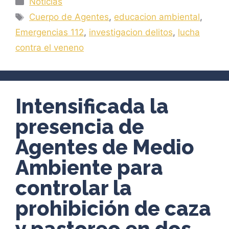
Noticias
Etiquetas
Cuerpo de Agentes
,
educacion ambiental
,
Emergencias 112
,
investigacion delitos
,
lucha
contra el veneno
Intensificada la
presencia de
Agentes de Medio
Ambiente para
controlar la
prohibición de caza
y pastoreo en dos