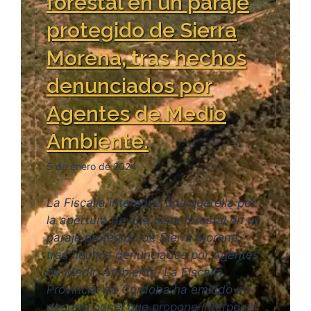
forestal en un paraje
protegido de Sierra
Morena, tras hechos
denunciados por
Agentes de Medio
Ambiente.
5 de enero de 2024
La Fiscalía interpone una querella por
la apertura de una pista forestal en un
paraje protegido de Sierra Morena,
tras hechos denunciados por Agentes
de Medio Ambiente. La Fiscalía
Provincial de Córdoba ha emitido un
decreto por el que propone interponer