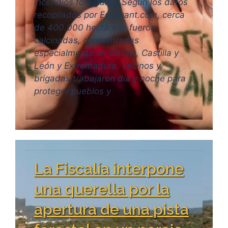
incendios forestales. Según los datos
recopilados por EcoAvant.com, cerca
de 400.000 hectáreas fueron
calcinadas, concentradas
especialmente en Galicia, Castilla y
León y Extremadura. Vecinos y
brigadas trabajaron día y noche para
proteger pueblos y
La Fiscalía interpone
una querella por la
apertura de una pista