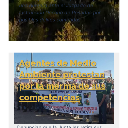
una querella ante el Juzgado de
Instrucción Decano de Posadas por
posibles delitos cometidos
Agentes de Medio
Ambiente protestan
por la merma de sus
competencias
7 de julio de 2023
Denuncian que la Junta les retira sus