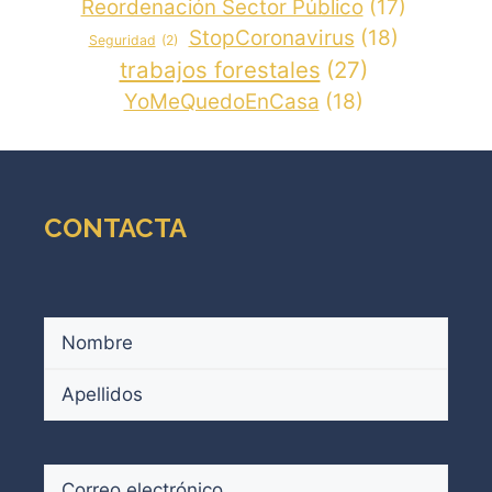
Reordenación Sector Público
(17)
StopCoronavirus
(18)
Seguridad
(2)
trabajos forestales
(27)
YoMeQuedoEnCasa
(18)
CONTACTA
Nombre
(Obligatorio)
Nombre
Apellidos
Correo