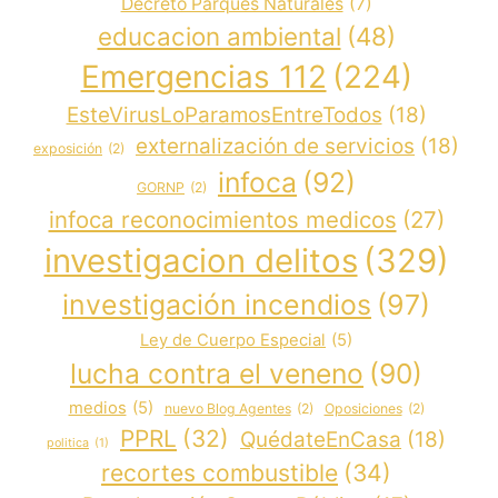
Decreto Parques Naturales
(7)
educacion ambiental
(48)
Emergencias 112
(224)
EsteVirusLoParamosEntreTodos
(18)
externalización de servicios
(18)
exposición
(2)
infoca
(92)
GORNP
(2)
infoca reconocimientos medicos
(27)
investigacion delitos
(329)
investigación incendios
(97)
Ley de Cuerpo Especial
(5)
lucha contra el veneno
(90)
medios
(5)
nuevo Blog Agentes
(2)
Oposiciones
(2)
PPRL
(32)
QuédateEnCasa
(18)
politica
(1)
recortes combustible
(34)