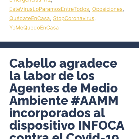
EsteVirusLoParamosEntreTodos
,
Oposiciones
,
QuédateEnCasa
,
StopCoronavirus
,
YoMeQuedoEnCasa
Cabello agradece
la labor de los
Agentes de Medio
Ambiente #AAMM
incorporados al
dispositivo INFOCA
contra el Covid-19