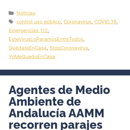
Categorías
Noticias
Etiquetas
control uso público
,
Coronavirus
,
COVID_19
,
Emergencias 112
,
EsteVirusLoParamosEntreTodos
,
QuédateEnCasa
,
StopCoronavirus
,
YoMeQuedoEnCasa
Agentes de Medio
Ambiente de
Andalucía AAMM
recorren parajes