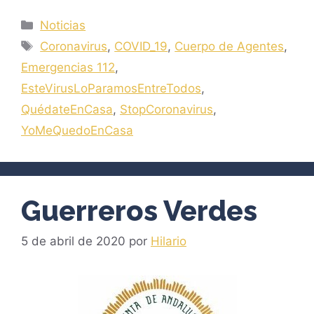
Categorías
Noticias
Etiquetas
Coronavirus
,
COVID_19
,
Cuerpo de Agentes
,
Emergencias 112
,
EsteVirusLoParamosEntreTodos
,
QuédateEnCasa
,
StopCoronavirus
,
YoMeQuedoEnCasa
Guerreros Verdes
5 de abril de 2020
por
Hilario