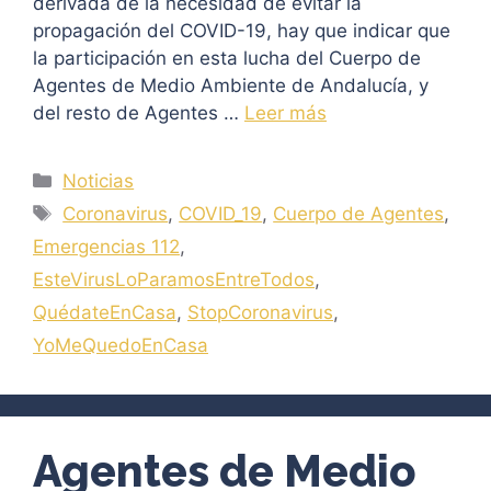
derivada de la necesidad de evitar la
propagación del COVID-19, hay que indicar que
la participación en esta lucha del Cuerpo de
Agentes de Medio Ambiente de Andalucía, y
del resto de Agentes …
Leer más
Categorías
Noticias
Etiquetas
Coronavirus
,
COVID_19
,
Cuerpo de Agentes
,
Emergencias 112
,
EsteVirusLoParamosEntreTodos
,
QuédateEnCasa
,
StopCoronavirus
,
YoMeQuedoEnCasa
Agentes de Medio