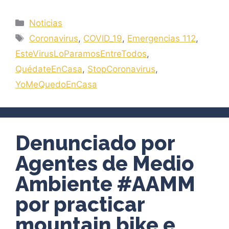
Categorías
Noticias
Etiquetas
Coronavirus
,
COVID_19
,
Emergencias 112
,
EsteVirusLoParamosEntreTodos
,
QuédateEnCasa
,
StopCoronavirus
,
YoMeQuedoEnCasa
Denunciado por
Agentes de Medio
Ambiente #AAMM
por practicar
mountain bike e