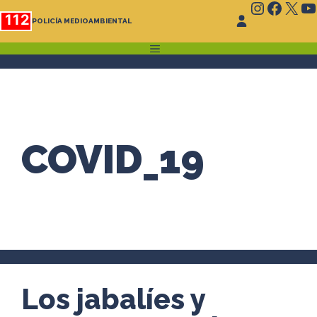
Instagr
Faceb
X
Y
Saltar
112
POLICÍA MEDIOAMBIENTAL
al
contenido
MENÚ
COVID_19
Los jabalíes y