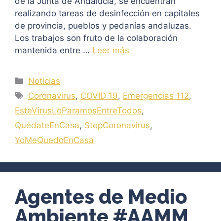
de la Junta de Andalucía, se encuentran
realizando tareas de desinfección en capitales
de provincia, pueblos y pedanías andaluzas.
Los trabajos son fruto de la colaboración
mantenida entre …
Leer más
Categorías
Noticias
Etiquetas
Coronavirus
,
COVID_19
,
Emergencias 112
,
EsteVirusLoParamosEntreTodos
,
QuédateEnCasa
,
StopCoronavirus
,
YoMeQuedoEnCasa
Agentes de Medio
Ambiente #AAMM