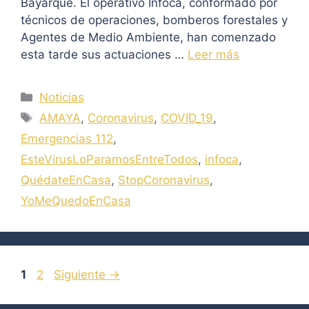
Bayarque. El operativo Infoca, conformado por
técnicos de operaciones, bomberos forestales y
Agentes de Medio Ambiente, han comenzado
esta tarde sus actuaciones …
Leer más
Categorías
Noticias
Etiquetas
AMAYA
,
Coronavirus
,
COVID_19
,
Emergencias 112
,
EsteVirusLoParamosEntreTodos
,
infoca
,
QuédateEnCasa
,
StopCoronavirus
,
YoMeQuedoEnCasa
Página
Página
1
2
Siguiente
→