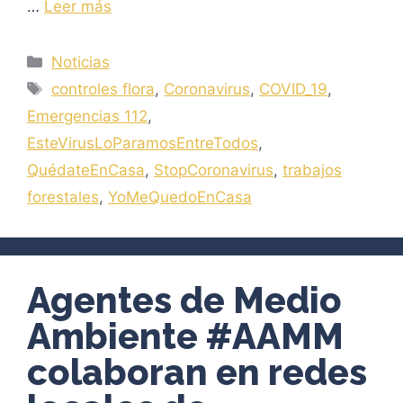
…
Leer más
Categorías
Noticias
Etiquetas
controles flora
,
Coronavirus
,
COVID_19
,
Emergencias 112
,
EsteVirusLoParamosEntreTodos
,
QuédateEnCasa
,
StopCoronavirus
,
trabajos
forestales
,
YoMeQuedoEnCasa
Agentes de Medio
Ambiente #AAMM
colaboran en redes