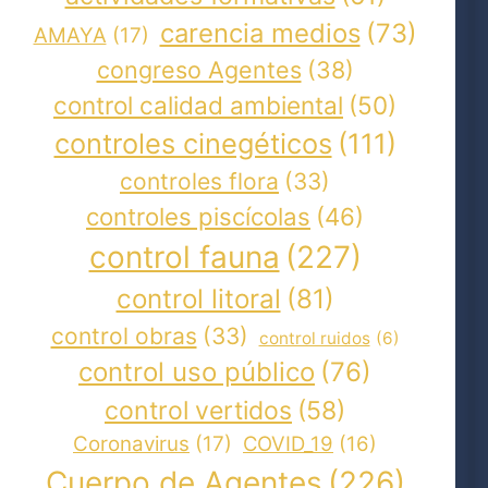
carencia medios
(73)
AMAYA
(17)
congreso Agentes
(38)
control calidad ambiental
(50)
controles cinegéticos
(111)
controles flora
(33)
controles piscícolas
(46)
control fauna
(227)
control litoral
(81)
control obras
(33)
control ruidos
(6)
control uso público
(76)
control vertidos
(58)
Coronavirus
(17)
COVID_19
(16)
Cuerpo de Agentes
(226)