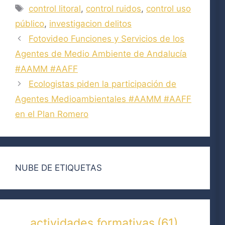
Etiquetas
control litoral
,
control ruidos
,
control uso
público
,
investigacion delitos
Fotovideo Funciones y Servicios de los
Agentes de Medio Ambiente de Andalucía
#AAMM #AAFF
Ecologistas piden la participación de
Agentes Medioambientales #AAMM #AAFF
en el Plan Romero
NUBE DE ETIQUETAS
actividades formativas
(61)