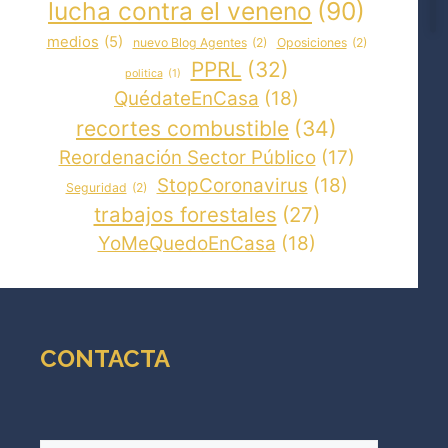
lucha contra el veneno
(90)
medios
(5)
nuevo Blog Agentes
(2)
Oposiciones
(2)
PPRL
(32)
politica
(1)
QuédateEnCasa
(18)
recortes combustible
(34)
Reordenación Sector Público
(17)
StopCoronavirus
(18)
Seguridad
(2)
trabajos forestales
(27)
YoMeQuedoEnCasa
(18)
CONTACTA