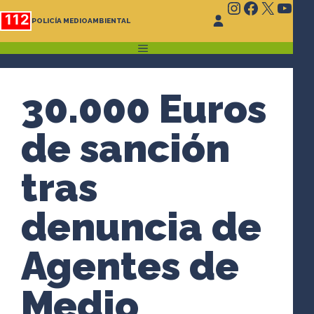
Instagram
Faceboo
X
You
Saltar
112
POLICÍA MEDIOAMBIENTAL
al
contenido
MENÚ
30.000 Euros
de sanción
tras
denuncia de
Agentes de
Medio