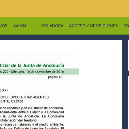
VOS
AA.MM.
COLABORA
ACCESO / OPOSICIONES
FO