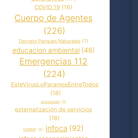
COVID_19
(16)
Cuerpo de Agentes
(226)
Decreto Parques Naturales
(7)
educacion ambiental
(48)
Emergencias 112
(224)
EsteVirusLoParamosEntreTodos
(18)
exposición
(2)
externalización de servicios
(18)
infoca
(92)
GORNP
(2)