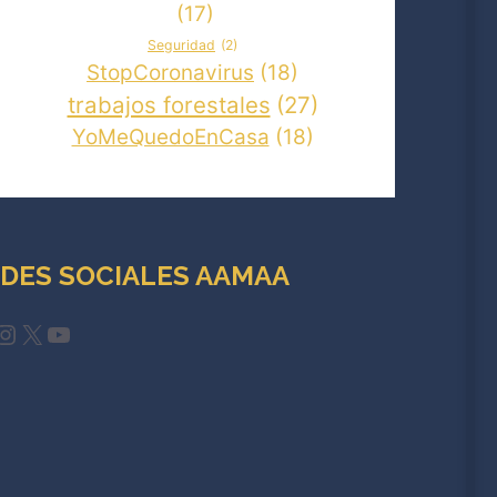
(17)
Seguridad
(2)
StopCoronavirus
(18)
trabajos forestales
(27)
YoMeQuedoEnCasa
(18)
DES SOCIALES AAMAA
cebook
Instagram
X
YouTube