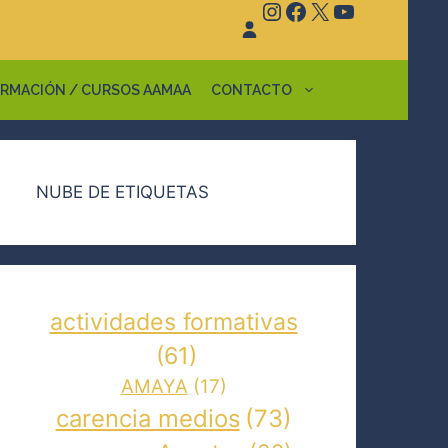
Instagram
Facebook
X
YouTube
RMACIÓN / CURSOS AAMAA
CONTACTO
NUBE DE ETIQUETAS
actividades formativas
(61)
AMAYA
(17)
carencia medios
(73)