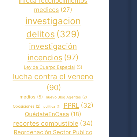
infoca reconocimientos
medicos
(27)
investigacion
delitos
(329)
investigación
incendios
(97)
Ley de Cuerpo Especial
(5)
lucha contra el veneno
(90)
medios
(5)
nuevo Blog Agentes
(2)
PPRL
(32)
Oposiciones
(2)
politica
(1)
QuédateEnCasa
(18)
recortes combustible
(34)
Reordenación Sector Público