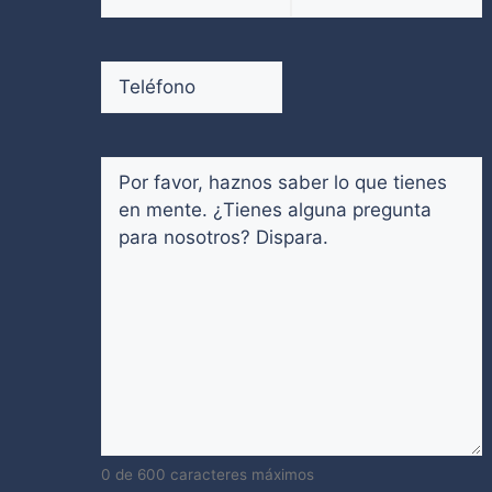
electrónico
(Obligatorio)
Introduce
Confirmar
un
email
Teléfono
(Obligatorio)
email
Comentarios
(Obligatorio)
0 de 600 caracteres máximos