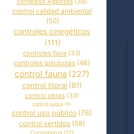
congreso Agentes
(38)
control calidad ambiental
(50)
controles cinegéticos
(111)
controles flora
(33)
controles piscícolas
(46)
control fauna
(227)
control litoral
(81)
control obras
(33)
control ruidos
(6)
control uso público
(76)
control vertidos
(58)
Coronavirus
(17)