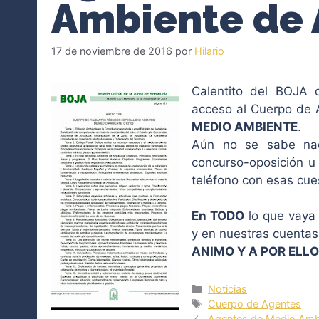
Ambiente de 
17 de noviembre de 2016
por
Hilario
Calentito del BOJA 
acceso al Cuerpo de 
MEDIO AMBIENTE
.
Aún no se sabe nad
concurso-oposición u 
teléfono con esas cue
En TODO
lo que vaya
y en nuestras cuentas 
ANIMO Y A POR ELL
Categorías
Noticias
Etiquetas
Cuerpo de Agentes
Agentes de Medio Ambi