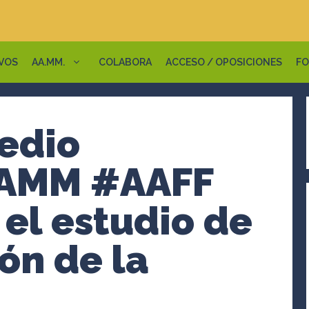
VOS
AA.MM.
COLABORA
ACCESO / OPOSICIONES
FO
edio
AAMM #AAFF
 el estudio de
ón de la