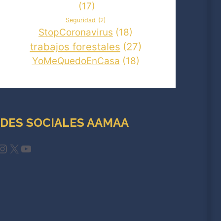
(17)
Seguridad
(2)
StopCoronavirus
(18)
trabajos forestales
(27)
YoMeQuedoEnCasa
(18)
DES SOCIALES AAMAA
cebook
Instagram
X
YouTube