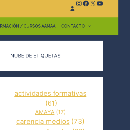
Instagram
Facebook
X
YouTube
RMACIÓN / CURSOS AAMAA
CONTACTO
NUBE DE ETIQUETAS
actividades formativas
(61)
AMAYA
(17)
carencia medios
(73)