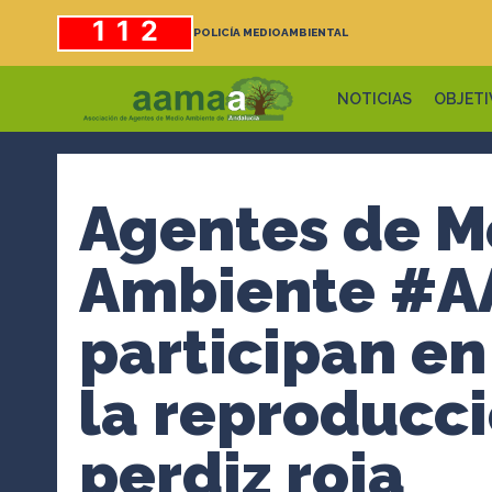
Saltar
112
POLICÍA MEDIOAMBIENTAL
al
contenido
NOTICIAS
OBJETI
Agentes de M
Ambiente #
participan en
la reproducci
perdiz roja