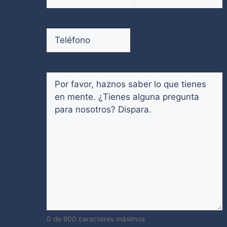
electrónico
(Obligatorio)
Introduce
Confirmar
un
email
Teléfono
(Obligatorio)
email
Comentarios
(Obligatorio)
0 de 600 caracteres máximos