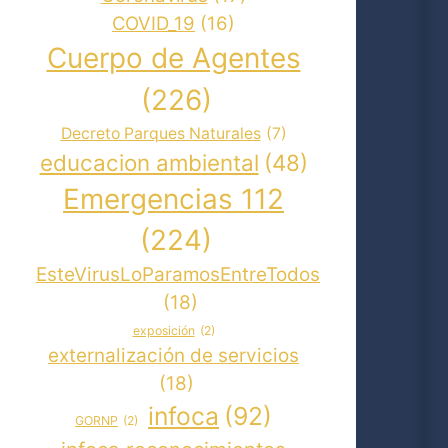
COVID_19
(16)
Cuerpo de Agentes
(226)
Decreto Parques Naturales
(7)
educacion ambiental
(48)
Emergencias 112
(224)
EsteVirusLoParamosEntreTodos
(18)
exposición
(2)
externalización de servicios
(18)
infoca
(92)
GORNP
(2)