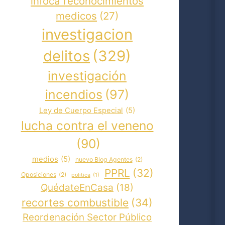
infoca reconocimientos
medicos
(27)
investigacion
delitos
(329)
investigación
incendios
(97)
Ley de Cuerpo Especial
(5)
lucha contra el veneno
(90)
medios
(5)
nuevo Blog Agentes
(2)
PPRL
(32)
Oposiciones
(2)
politica
(1)
QuédateEnCasa
(18)
recortes combustible
(34)
Reordenación Sector Público