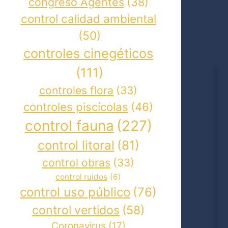
congreso Agentes
(38)
control calidad ambiental
(50)
controles cinegéticos
(111)
controles flora
(33)
controles piscícolas
(46)
control fauna
(227)
control litoral
(81)
control obras
(33)
control ruidos
(6)
control uso público
(76)
control vertidos
(58)
Coronavirus
(17)