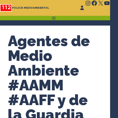
Instagram
Faceboo
X
You
Saltar
112
POLICÍA MEDIOAMBIENTAL
al
contenido
MENÚ
Agentes de
Medio
Ambiente
#AAMM
#AAFF y de
la Guardia