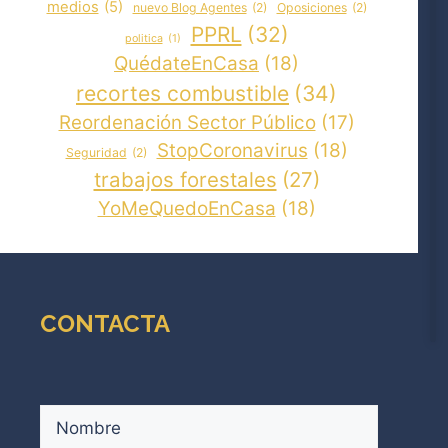
medios
(5)
nuevo Blog Agentes
(2)
Oposiciones
(2)
PPRL
(32)
politica
(1)
QuédateEnCasa
(18)
recortes combustible
(34)
Reordenación Sector Público
(17)
StopCoronavirus
(18)
Seguridad
(2)
trabajos forestales
(27)
YoMeQuedoEnCasa
(18)
CONTACTA
Nombre
(Obligatorio)