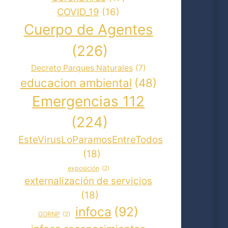
COVID_19
(16)
Cuerpo de Agentes
(226)
Decreto Parques Naturales
(7)
educacion ambiental
(48)
Emergencias 112
(224)
EsteVirusLoParamosEntreTodos
(18)
exposición
(2)
externalización de servicios
(18)
infoca
(92)
GORNP
(2)