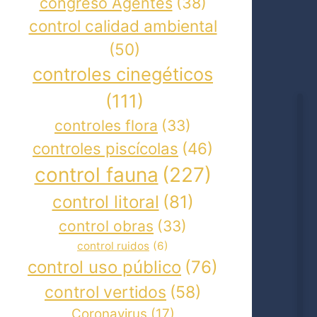
congreso Agentes
(38)
control calidad ambiental
(50)
controles cinegéticos
(111)
controles flora
(33)
controles piscícolas
(46)
control fauna
(227)
control litoral
(81)
control obras
(33)
control ruidos
(6)
control uso público
(76)
control vertidos
(58)
Coronavirus
(17)