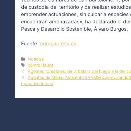
de custodia del territorio y de realizar estudi
emprender actuaciones, sin culpar a especies 
encuentran amenazadas», ha declarado el deleg
Pesca y Desarrollo Sostenible, Álvaro Burgos.
Fuente:
europapress.es
Categorías
Noticias
Etiquetas
control fauna
Agentes forestales: de la batalla del fuego a la del c
Agentes de Medio Ambiente #AAMM supervisando tare
operativo Infoca