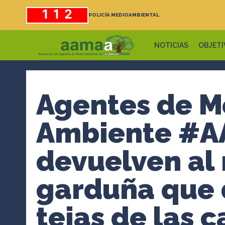
Saltar
112
POLICÍA MEDIOAMBIENTAL
al
contenido
NOTICIAS
OBJETI
Agentes de M
Ambiente #
devuelven al
garduña que 
tejas de las c