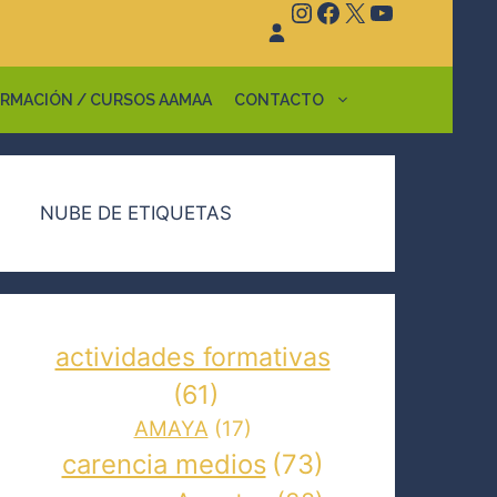
Instagram
Facebook
X
YouTube
RMACIÓN / CURSOS AAMAA
CONTACTO
NUBE DE ETIQUETAS
actividades formativas
(61)
AMAYA
(17)
carencia medios
(73)