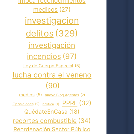
infoca reconocimientos
medicos
(27)
investigacion
delitos
(329)
investigación
incendios
(97)
Ley de Cuerpo Especial
(5)
lucha contra el veneno
(90)
medios
(5)
nuevo Blog Agentes
(2)
PPRL
(32)
Oposiciones
(2)
politica
(1)
QuédateEnCasa
(18)
recortes combustible
(34)
Reordenación Sector Público