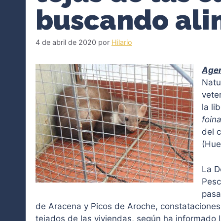
buscando al
4 de abril de 2020
por
Hilario
Agen
Natu
vete
la l
foin
del 
(Hue
La D
Pesc
pasa
de Aracena y Picos de Aroche, constataciones
tejados de las viviendas, según ha informado 