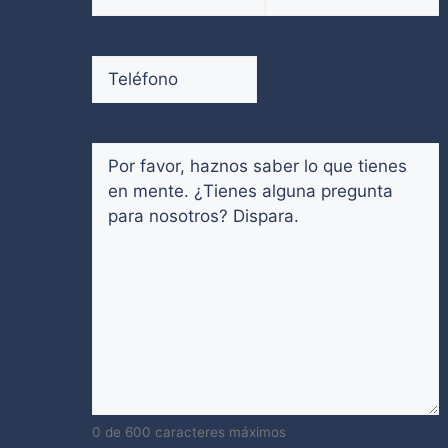
electrónico
(Obligatorio)
Introduce
Confirmar
un
email
Teléfono
(Obligatorio)
email
Comentarios
(Obligatorio)
0 de 600 caracteres máximos