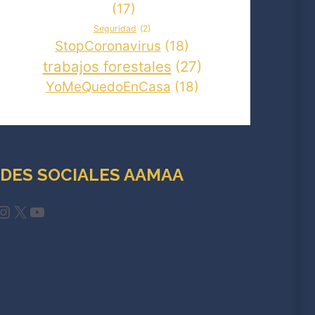
(17)
Seguridad
(2)
StopCoronavirus
(18)
trabajos forestales
(27)
YoMeQuedoEnCasa
(18)
DES SOCIALES AAMAA
cebook
Instagram
X
YouTube