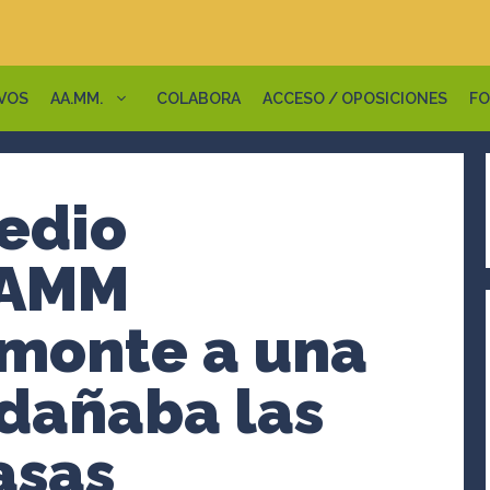
VOS
AA.MM.
COLABORA
ACCESO / OPOSICIONES
FO
edio
AAMM
 monte a una
dañaba las
asas