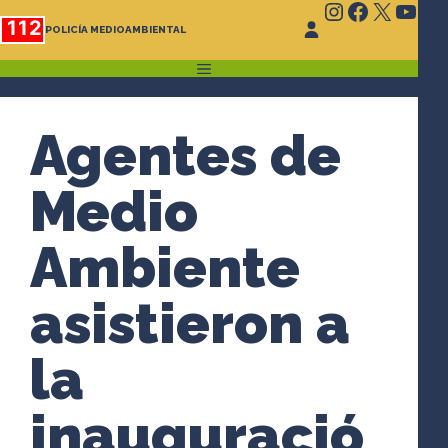
Instagram
Faceboo
X
You
Saltar
112
POLICÍA MEDIOAMBIENTAL
al
contenido
MENÚ
Agentes de
Medio
Ambiente
asistieron a
la
inauguració