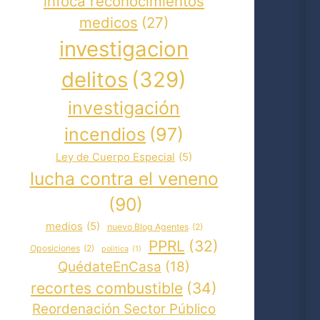
infoca reconocimientos
medicos
(27)
investigacion
delitos
(329)
investigación
incendios
(97)
Ley de Cuerpo Especial
(5)
lucha contra el veneno
(90)
medios
(5)
nuevo Blog Agentes
(2)
PPRL
(32)
Oposiciones
(2)
politica
(1)
QuédateEnCasa
(18)
recortes combustible
(34)
Reordenación Sector Público