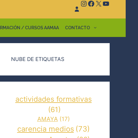
Instagram
Facebook
X
YouTube
RMACIÓN / CURSOS AAMAA
CONTACTO
NUBE DE ETIQUETAS
actividades formativas
(61)
AMAYA
(17)
carencia medios
(73)