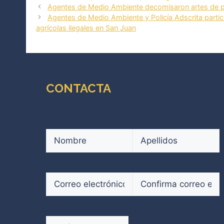
Agentes de Medio Ambiente decomisaron artes de 
Agentes de Medio Ambiente y Policía Adscrita parti
agrícolas ilegales en San Juan
CONTACTA
Nombre
(Obligatorio)
Nombre
Apellidos
Correo
electrónico
(Obligatorio)
Introduce
Confirmar
un
email
Teléfono
(Obligatorio)