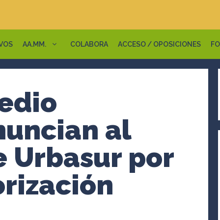
VOS
AA.MM.
COLABORA
ACCESO / OPOSICIONES
FO
edio
uncian al
e Urbasur por
orización