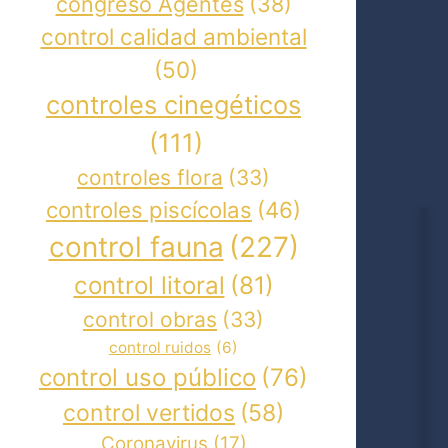
congreso Agentes
(38)
control calidad ambiental
(50)
controles cinegéticos
(111)
controles flora
(33)
controles piscícolas
(46)
control fauna
(227)
control litoral
(81)
control obras
(33)
control ruidos
(6)
control uso público
(76)
control vertidos
(58)
Coronavirus
(17)