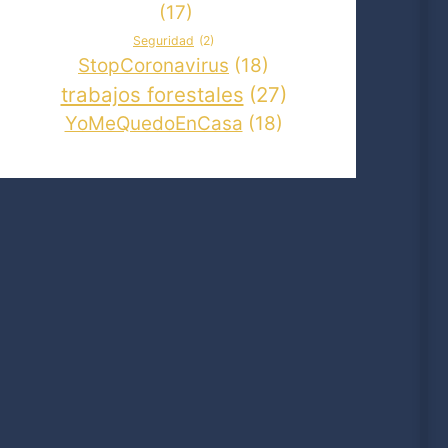
(17)
Seguridad
(2)
StopCoronavirus
(18)
trabajos forestales
(27)
YoMeQuedoEnCasa
(18)