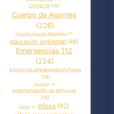
COVID_19
(16)
Cuerpo de Agentes
(226)
Decreto Parques Naturales
(7)
educacion ambiental
(48)
Emergencias 112
(224)
EsteVirusLoParamosEntreTodos
(18)
exposición
(2)
externalización de servicios
(18)
infoca
(92)
GORNP
(2)