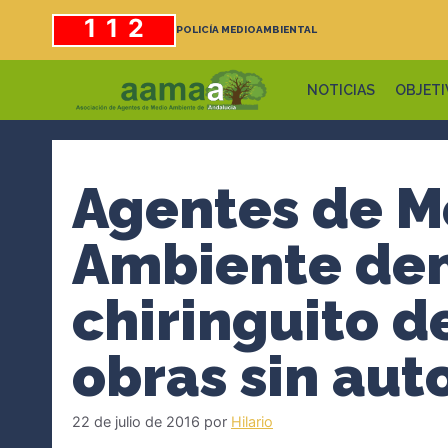
Saltar
112
POLICÍA MEDIOAMBIENTAL
al
contenido
NOTICIAS
OBJETI
Agentes de M
Ambiente den
chiringuito d
obras sin aut
22 de julio de 2016
por
Hilario