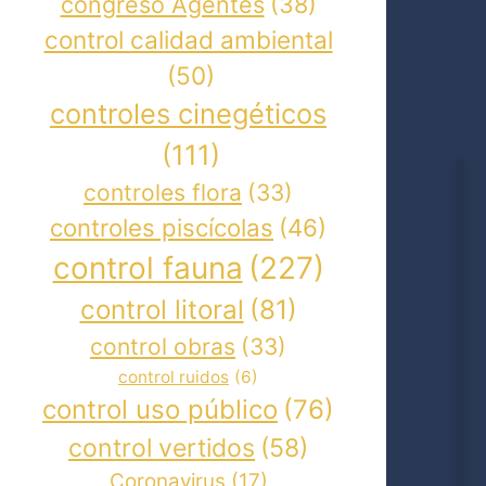
congreso Agentes
(38)
control calidad ambiental
(50)
controles cinegéticos
(111)
controles flora
(33)
controles piscícolas
(46)
control fauna
(227)
control litoral
(81)
control obras
(33)
control ruidos
(6)
control uso público
(76)
control vertidos
(58)
Coronavirus
(17)