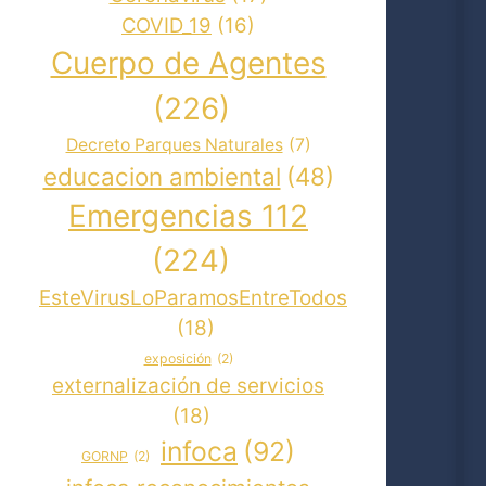
COVID_19
(16)
Cuerpo de Agentes
(226)
Decreto Parques Naturales
(7)
educacion ambiental
(48)
Emergencias 112
(224)
EsteVirusLoParamosEntreTodos
(18)
exposición
(2)
externalización de servicios
(18)
infoca
(92)
GORNP
(2)