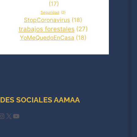
(17)
Seguridad
(2)
StopCoronavirus
(18)
trabajos forestales
(27)
YoMeQuedoEnCasa
(18)
DES SOCIALES AAMAA
cebook
Instagram
X
YouTube