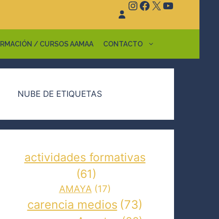
Instagram
Facebook
X
YouTube
RMACIÓN / CURSOS AAMAA
CONTACTO
NUBE DE ETIQUETAS
actividades formativas
(61)
AMAYA
(17)
carencia medios
(73)