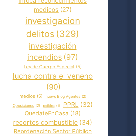
infoca reconocimientos
medicos
(27)
investigacion
delitos
(329)
investigación
incendios
(97)
Ley de Cuerpo Especial
(5)
lucha contra el veneno
(90)
medios
(5)
nuevo Blog Agentes
(2)
PPRL
(32)
Oposiciones
(2)
politica
(1)
QuédateEnCasa
(18)
recortes combustible
(34)
Reordenación Sector Público