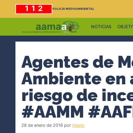
Saltar
112
POLICÍA MEDIOAMBIENTAL
al
contenido
NOTICIAS
OBJETI
Agentes de M
Ambiente en a
riesgo de inc
#AAMM #AAFF
28 de enero de 2016
por
Hilario