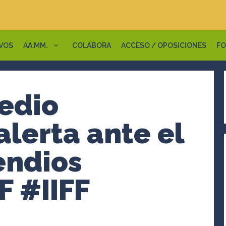
VOS
AA.MM.
COLABORA
ACCESO / OPOSICIONES
FO
edio
lerta ante el
endios
 #IIFF