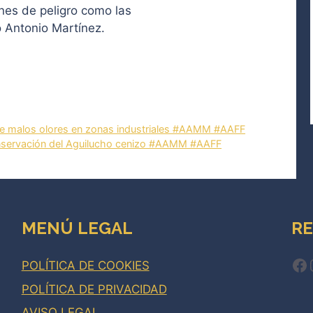
ones de peligro como las
o Antonio Martínez.
de malos olores en zonas industriales #AAMM #AAFF
onservación del Aguilucho cenizo #AAMM #AAFF
MENÚ LEGAL
RE
Fa
POLÍTICA DE COOKIES
POLÍTICA DE PRIVACIDAD
AVISO LEGAL