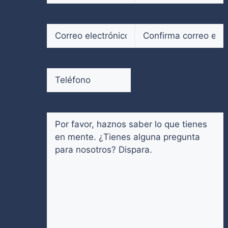
Nombre
Apellidos
Correo
electrónico
(Obligatorio)
Introduce
Confirmar
un
email
Teléfono
(Obligatorio)
email
Comentarios
(Obligatorio)