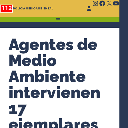
Instagram
Faceboo
X
You
Saltar
112
POLICÍA MEDIOAMBIENTAL
al
contenido
MENÚ
Agentes de
Medio
Ambiente
intervienen
17
ejemplares