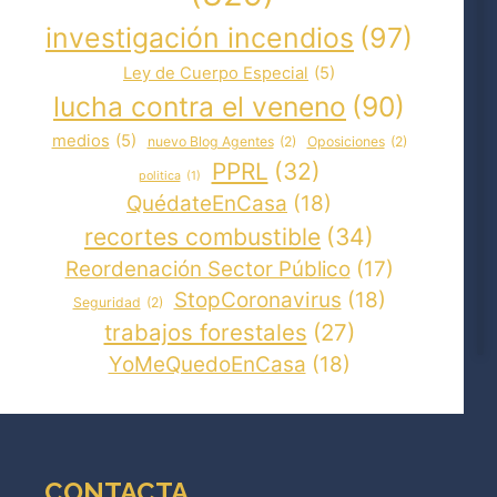
investigación incendios
(97)
Ley de Cuerpo Especial
(5)
lucha contra el veneno
(90)
medios
(5)
nuevo Blog Agentes
(2)
Oposiciones
(2)
PPRL
(32)
politica
(1)
QuédateEnCasa
(18)
recortes combustible
(34)
Reordenación Sector Público
(17)
StopCoronavirus
(18)
Seguridad
(2)
trabajos forestales
(27)
YoMeQuedoEnCasa
(18)
CONTACTA