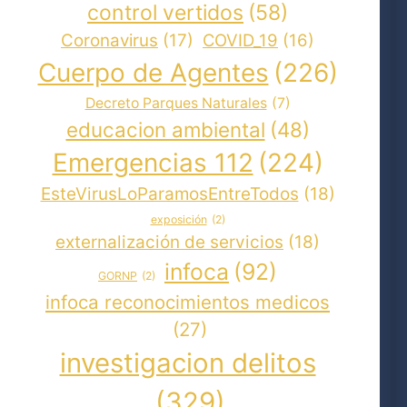
control vertidos
(58)
Coronavirus
(17)
COVID_19
(16)
Cuerpo de Agentes
(226)
Decreto Parques Naturales
(7)
educacion ambiental
(48)
Emergencias 112
(224)
EsteVirusLoParamosEntreTodos
(18)
exposición
(2)
externalización de servicios
(18)
infoca
(92)
GORNP
(2)
infoca reconocimientos medicos
(27)
investigacion delitos
(329)