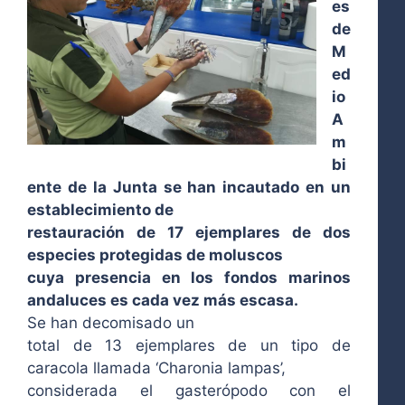
es
de
M
ed
io
A
m
bi
ente de la Junta se han incautado en un
establecimiento de
restauración de 17 ejemplares de dos
especies protegidas de moluscos
cuya presencia en los fondos marinos
andaluces es cada vez más escasa.
Se han decomisado un
total de 13 ejemplares de un tipo de
caracola llamada ‘Charonia lampas’,
considerada el gasterópodo con el