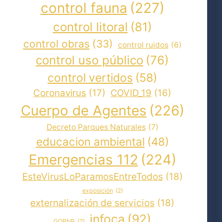
control fauna
(227)
control litoral
(81)
control obras
(33)
control ruidos
(6)
control uso público
(76)
control vertidos
(58)
Coronavirus
(17)
COVID_19
(16)
Cuerpo de Agentes
(226)
Decreto Parques Naturales
(7)
educacion ambiental
(48)
Emergencias 112
(224)
EsteVirusLoParamosEntreTodos
(18)
exposición
(2)
externalización de servicios
(18)
infoca
(92)
GORNP
(2)