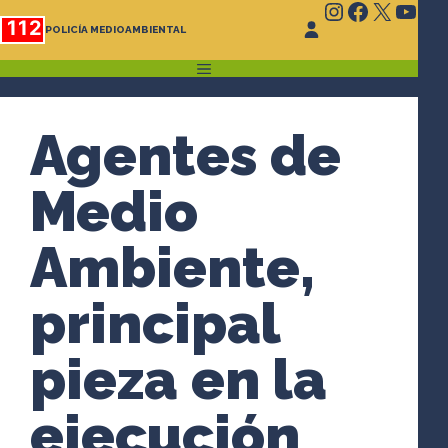
Instagram
Faceboo
X
You
Saltar
112
POLICÍA MEDIOAMBIENTAL
al
contenido
MENÚ
Agentes de
Medio
Ambiente,
principal
pieza en la
ejecución