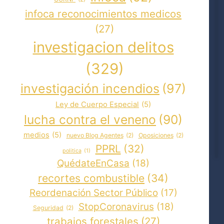
infoca reconocimientos medicos
(27)
investigacion delitos
(329)
investigación incendios
(97)
Ley de Cuerpo Especial
(5)
lucha contra el veneno
(90)
medios
(5)
nuevo Blog Agentes
(2)
Oposiciones
(2)
PPRL
(32)
politica
(1)
QuédateEnCasa
(18)
recortes combustible
(34)
Reordenación Sector Público
(17)
StopCoronavirus
(18)
Seguridad
(2)
trabajos forestales
(27)