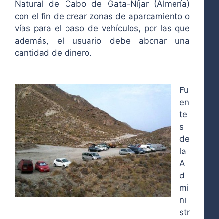
Natural de Cabo de Gata-Níjar (Almería)
con el fin de crear zonas de aparcamiento o
vías para el paso de vehículos, por las que
además, el usuario debe abonar una
cantidad de dinero.
Fu
en
te
s
de
la
A
d
mi
ni
str