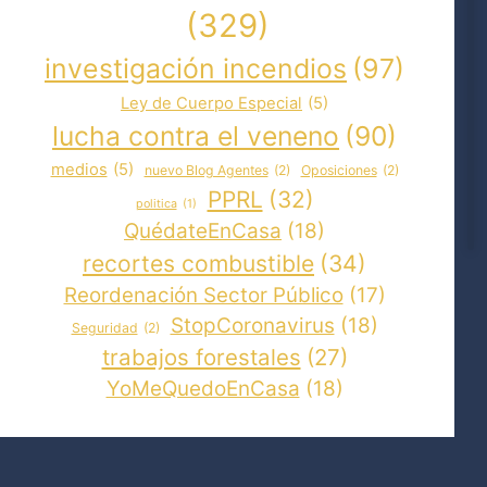
(329)
investigación incendios
(97)
Ley de Cuerpo Especial
(5)
lucha contra el veneno
(90)
medios
(5)
nuevo Blog Agentes
(2)
Oposiciones
(2)
PPRL
(32)
politica
(1)
QuédateEnCasa
(18)
recortes combustible
(34)
Reordenación Sector Público
(17)
StopCoronavirus
(18)
Seguridad
(2)
trabajos forestales
(27)
YoMeQuedoEnCasa
(18)