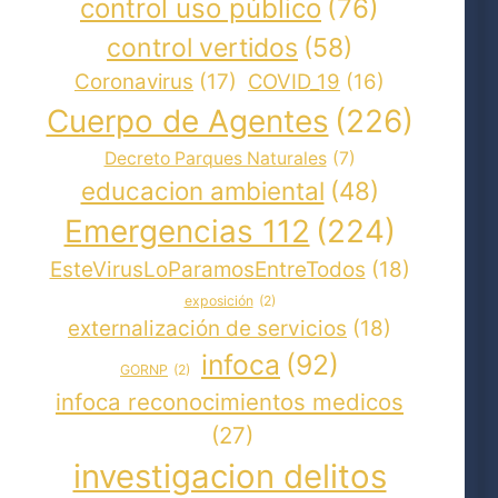
control uso público
(76)
control vertidos
(58)
Coronavirus
(17)
COVID_19
(16)
Cuerpo de Agentes
(226)
Decreto Parques Naturales
(7)
educacion ambiental
(48)
Emergencias 112
(224)
EsteVirusLoParamosEntreTodos
(18)
exposición
(2)
externalización de servicios
(18)
infoca
(92)
GORNP
(2)
infoca reconocimientos medicos
(27)
investigacion delitos