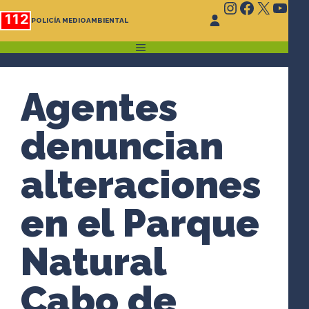
Instagram
Faceboo
X
You
Saltar
112
POLICÍA MEDIOAMBIENTAL
al
contenido
MENÚ
Agentes
denuncian
alteraciones
en el Parque
Natural
Cabo de