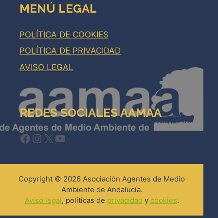
MENÚ LEGAL
POLÍTICA DE COOKIES
POLÍTICA DE PRIVACIDAD
AVISO LEGAL
REDES SOCIALES AAMAA
Facebook
Instagram
X
YouTube
Copyright © 2026 Asociación Agentes de Medio
Ambiente de Andalucía.
Aviso legal
, políticas de
privacidad
y
cookies
.