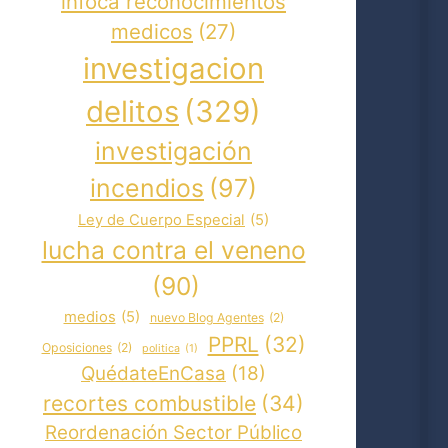
infoca reconocimientos
medicos
(27)
investigacion
delitos
(329)
investigación
incendios
(97)
Ley de Cuerpo Especial
(5)
lucha contra el veneno
(90)
medios
(5)
nuevo Blog Agentes
(2)
PPRL
(32)
Oposiciones
(2)
politica
(1)
QuédateEnCasa
(18)
recortes combustible
(34)
Reordenación Sector Público