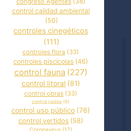
congreso Agentes
(38)
control calidad ambiental
(50)
controles cinegéticos
(111)
controles flora
(33)
controles piscícolas
(46)
control fauna
(227)
control litoral
(81)
control obras
(33)
control ruidos
(6)
control uso público
(76)
control vertidos
(58)
Coronavirus
(17)