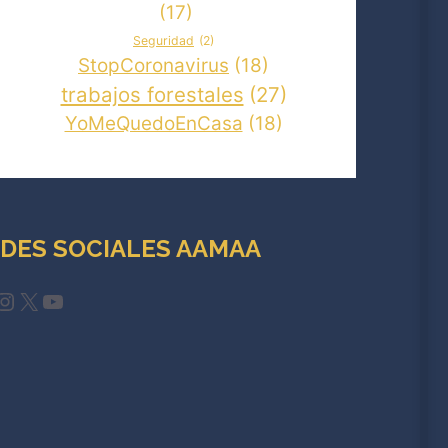
(17)
Seguridad
(2)
StopCoronavirus
(18)
trabajos forestales
(27)
YoMeQuedoEnCasa
(18)
DES SOCIALES AAMAA
cebook
Instagram
X
YouTube