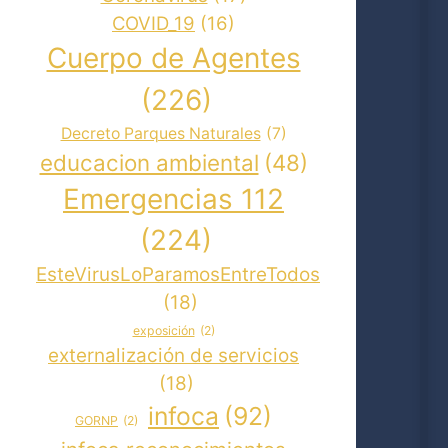
COVID_19
(16)
Cuerpo de Agentes
(226)
Decreto Parques Naturales
(7)
educacion ambiental
(48)
Emergencias 112
(224)
EsteVirusLoParamosEntreTodos
(18)
exposición
(2)
externalización de servicios
(18)
infoca
(92)
GORNP
(2)