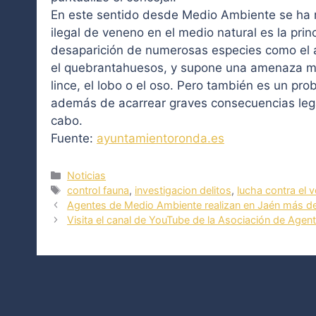
En este sentido desde Medio Ambiente se ha 
ilegal de veneno en el medio natural es la prin
desaparición de numerosas especies como el ág
el quebrantahuesos, y supone una amenaza mu
lince, el lobo o el oso. Pero también es un pr
además de acarrear graves consecuencias legal
cabo.
Fuente:
ayuntamientoronda.es
Categorías
Noticias
Etiquetas
control fauna
,
investigacion delitos
,
lucha contra el 
Agentes de Medio Ambiente realizan en Jaén más de
Visita el canal de YouTube de la Asociación de Agen