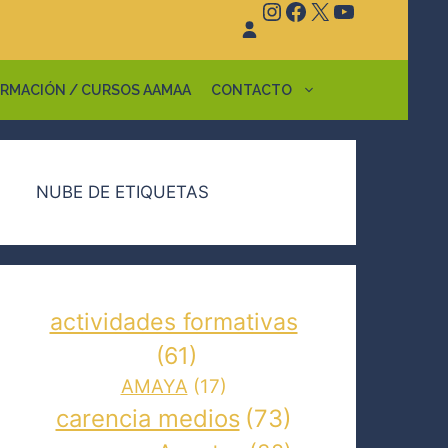
Instagram
Facebook
X
YouTube
RMACIÓN / CURSOS AAMAA
CONTACTO
NUBE DE ETIQUETAS
actividades formativas
(61)
AMAYA
(17)
carencia medios
(73)