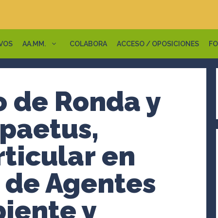
VOS
AA.MM.
COLABORA
ACCESO / OPOSICIONES
FO
 de Ronda y
paetus,
ticular en
n de Agentes
iente y