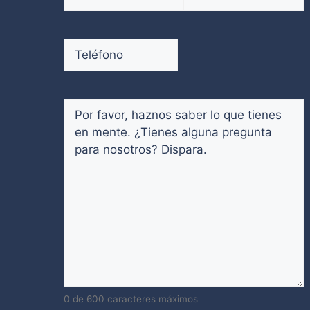
electrónico
(Obligatorio)
Introduce
Confirmar
un
email
Teléfono
(Obligatorio)
email
Comentarios
(Obligatorio)
0 de 600 caracteres máximos