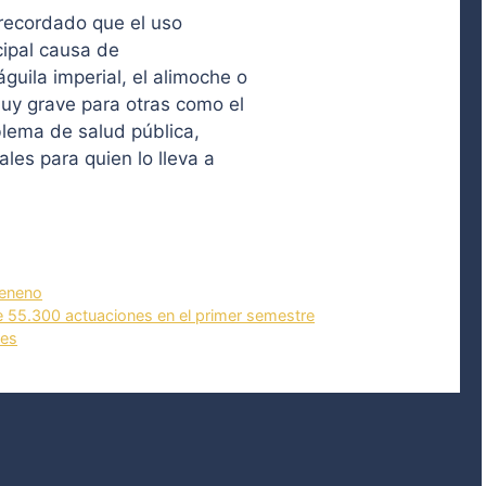
recordado que el uso
cipal causa de
uila imperial, el alimoche o
y grave para otras como el
oblema de salud pública,
es para quien lo lleva a
veneno
 55.300 actuaciones en el primer semestre
tes