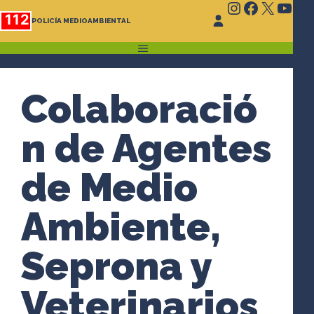
Instagram
Faceboo
X
You
Saltar
112
POLICÍA MEDIOAMBIENTAL
al
contenido
MENÚ
Colaboració
n de Agentes
de Medio
Ambiente,
Seprona y
Veterinarios