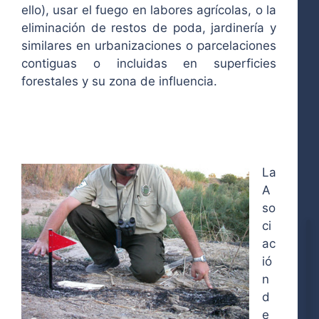
ello), usar el fuego en labores agrícolas, o la
eliminación de restos de poda, jardinería y
similares en urbanizaciones o parcelaciones
contiguas o incluidas en superficies
forestales y su zona de influencia.
La
A
so
ci
ac
ió
n
d
e