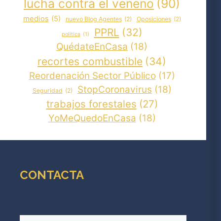
lucha contra el veneno
(90)
medios
(5)
nuevo Blog Agentes
(2)
Oposiciones
(2)
PPRL
(32)
politica
(1)
QuédateEnCasa
(18)
recortes combustible
(34)
Reordenación Sector Público
(17)
StopCoronavirus
(18)
Seguridad
(2)
trabajos forestales
(27)
YoMeQuedoEnCasa
(18)
CONTACTA
Nombre
(Obligatorio)