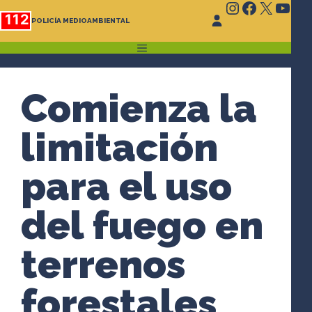
Instagram
Faceboo
X
You
Saltar
112
POLICÍA MEDIOAMBIENTAL
al
contenido
MENÚ
Comienza la
limitación
para el uso
del fuego en
terrenos
forestales