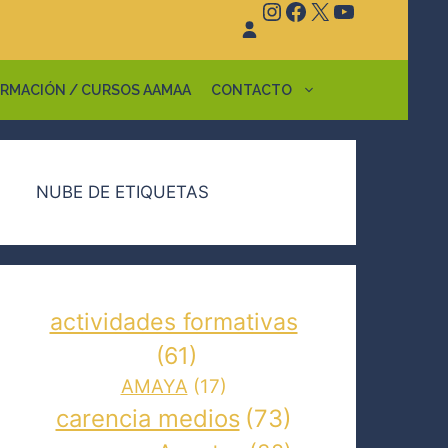
Instagram
Facebook
X
YouTube
RMACIÓN / CURSOS AAMAA
CONTACTO
NUBE DE ETIQUETAS
actividades formativas
(61)
AMAYA
(17)
carencia medios
(73)