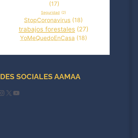
(17)
Seguridad
(2)
StopCoronavirus
(18)
trabajos forestales
(27)
YoMeQuedoEnCasa
(18)
DES SOCIALES AAMAA
cebook
Instagram
X
YouTube