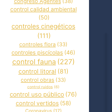
congreso Agentes
(38)
control calidad ambiental
(50)
controles cinegéticos
(111)
controles flora
(33)
controles piscícolas
(46)
control fauna
(227)
control litoral
(81)
control obras
(33)
control ruidos
(6)
control uso público
(76)
control vertidos
(58)
Coronavirus
(17)