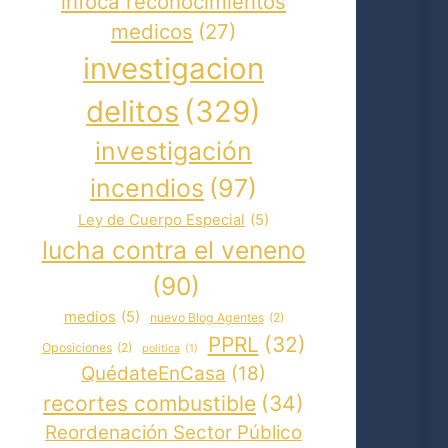
infoca reconocimientos
medicos
(27)
investigacion
delitos
(329)
investigación
incendios
(97)
Ley de Cuerpo Especial
(5)
lucha contra el veneno
(90)
medios
(5)
nuevo Blog Agentes
(2)
PPRL
(32)
Oposiciones
(2)
politica
(1)
QuédateEnCasa
(18)
recortes combustible
(34)
Reordenación Sector Público