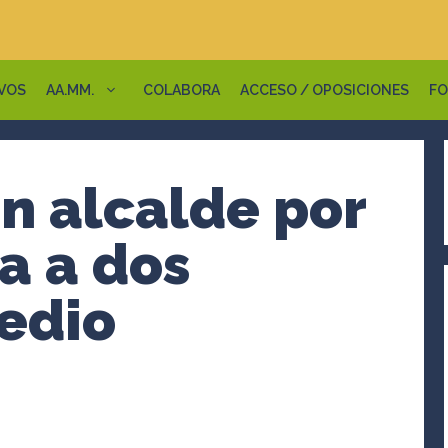
VOS
AA.MM.
COLABORA
ACCESO / OPOSICIONES
FO
n alcalde por
a a dos
edio