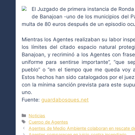
El Juzgado de primera instancia de Ronda
de Banajoan -uno de los municipios del P
multa de 80 euros después de un episodio oc
Mientras los Agentes realizaban su labor insp
los límites del citado espacio natural prot
Banajoan, y recriminó a los Agentes con fra
uniforme para sentirse importante”, “que s
pueblo” o “en el tiempo que me queda voy a 
Estos hechos han sido catalogados por el juez
con la mínima sanción prevista para este supu
uno.
Fuente:
guardabosques.net
Categorías
Noticias
Etiquetas
Cuerpo de Agentes
Agentes de Medio Ambiente colaboran en rescate d
Agentes comparecen en juicio contra incendiario