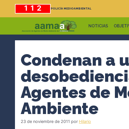
Saltar
112
POLICÍA MEDIOAMBIENTAL
al
contenido
NOTICIAS
OBJETI
Condenan a u
desobedienci
Agentes de M
Ambiente
23 de noviembre de 2011
por
Hilario