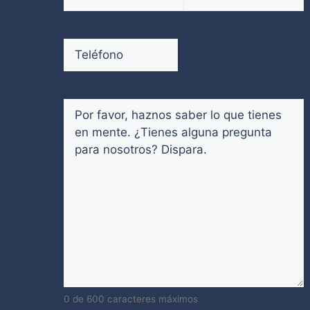
electrónico
(Obligatorio)
Introduce
Confirmar
un
email
Teléfono
(Obligatorio)
email
Comentarios
(Obligatorio)
0 de 600 caracteres máximos