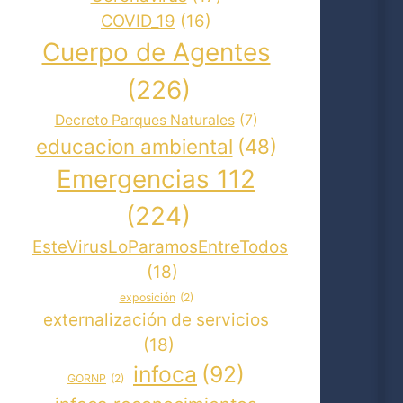
COVID_19
(16)
Cuerpo de Agentes
(226)
Decreto Parques Naturales
(7)
educacion ambiental
(48)
Emergencias 112
(224)
EsteVirusLoParamosEntreTodos
(18)
exposición
(2)
externalización de servicios
(18)
infoca
(92)
GORNP
(2)