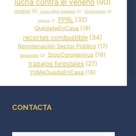
lucha contra el veneno
(90)
medios
(5)
nuevo Blog Agentes
(2)
Oposiciones
(2)
PPRL
(32)
politica
(1)
QuédateEnCasa
(18)
recortes combustible
(34)
Reordenación Sector Público
(17)
StopCoronavirus
(18)
Seguridad
(2)
trabajos forestales
(27)
YoMeQuedoEnCasa
(18)
CONTACTA
Nombre
(Obligatorio)