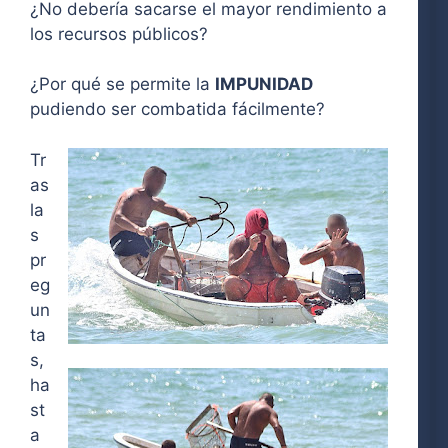
¿No debería sacarse el mayor rendimiento a
los recursos públicos?
¿Por qué se permite la
IMPUNIDAD
pudiendo ser combatida fácilmente?
Tr
as
la
s
pr
eg
un
ta
s,
ha
st
a