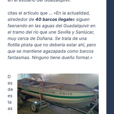
en el estuario del Guadalquivir.
citas el artículo que … «
En la actualidad,
alrededor de
40 barcos ilegale
s siguen
faenando en las aguas del Guadalquivir en
el tramo del río que une Sevilla y Sanlúcar,
muy cerca de Doñana. Se trata de una
flotilla pirata que no debería estar ahí, pero
que se mantiene agazapada como barcos
fantasmas. Ninguno tiene dueño formal.»
D
es
de
es
ta
as