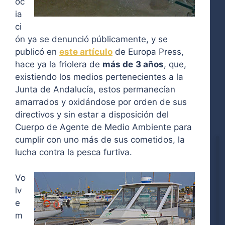
oc
ia
ci
ón ya se denunció públicamente, y se
publicó en
este artículo
de Europa Press,
hace ya la friolera de
más de
3 años
, que,
existiendo los medios pertenecientes a la
Junta de Andalucía, estos permanecían
amarrados y oxidándose por orden de sus
directivos y sin estar a disposición del
Cuerpo de Agente de Medio Ambiente para
cumplir con uno más de sus cometidos, la
lucha contra la pesca furtiva.
Vo
lv
e
m