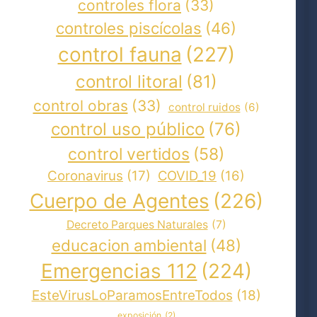
controles flora
(33)
controles piscícolas
(46)
control fauna
(227)
control litoral
(81)
control obras
(33)
control ruidos
(6)
control uso público
(76)
control vertidos
(58)
Coronavirus
(17)
COVID_19
(16)
Cuerpo de Agentes
(226)
Decreto Parques Naturales
(7)
educacion ambiental
(48)
Emergencias 112
(224)
EsteVirusLoParamosEntreTodos
(18)
exposición
(2)