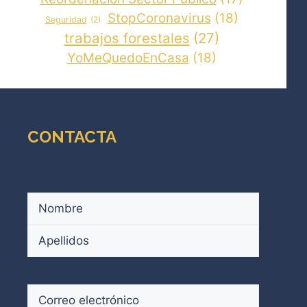
StopCoronavirus
(18)
Seguridad
(2)
trabajos forestales
(27)
YoMeQuedoEnCasa
(18)
CONTACTA
Nombre
(Obligatorio)
Nombre
Apellidos
Correo