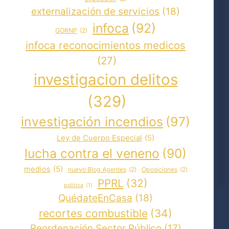
externalización de servicios
(18)
infoca
(92)
GORNP
(2)
infoca reconocimientos medicos
(27)
investigacion delitos
(329)
investigación incendios
(97)
Ley de Cuerpo Especial
(5)
lucha contra el veneno
(90)
medios
(5)
nuevo Blog Agentes
(2)
Oposiciones
(2)
PPRL
(32)
politica
(1)
QuédateEnCasa
(18)
recortes combustible
(34)
Reordenación Sector Público
(17)