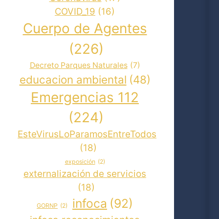
COVID_19
(16)
Cuerpo de Agentes
(226)
Decreto Parques Naturales
(7)
educacion ambiental
(48)
Emergencias 112
(224)
EsteVirusLoParamosEntreTodos
(18)
exposición
(2)
externalización de servicios
(18)
infoca
(92)
GORNP
(2)