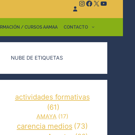
Instagram
Facebook
X
YouTube
RMACIÓN / CURSOS AAMAA
CONTACTO
NUBE DE ETIQUETAS
actividades formativas
(61)
AMAYA
(17)
carencia medios
(73)