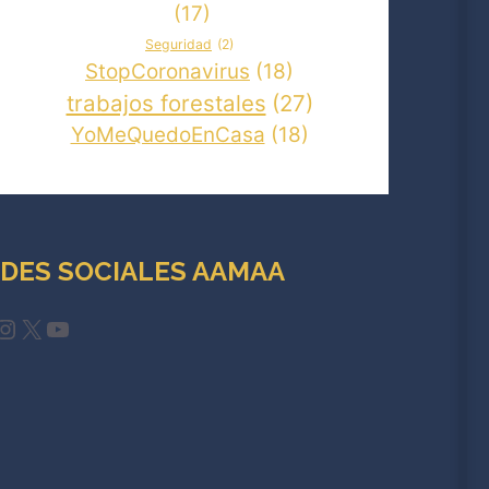
(17)
Seguridad
(2)
StopCoronavirus
(18)
trabajos forestales
(27)
YoMeQuedoEnCasa
(18)
DES SOCIALES AAMAA
cebook
Instagram
X
YouTube