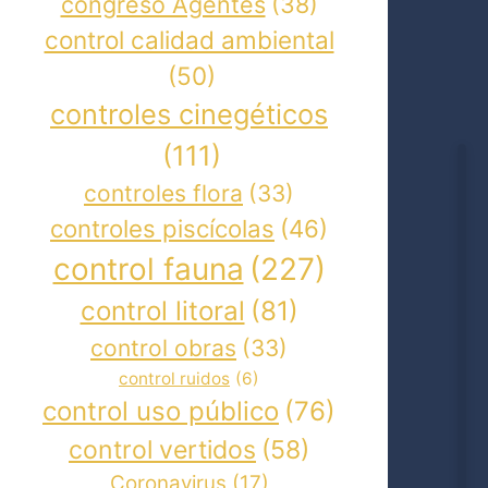
congreso Agentes
(38)
control calidad ambiental
(50)
controles cinegéticos
(111)
controles flora
(33)
controles piscícolas
(46)
control fauna
(227)
control litoral
(81)
control obras
(33)
control ruidos
(6)
control uso público
(76)
control vertidos
(58)
Coronavirus
(17)