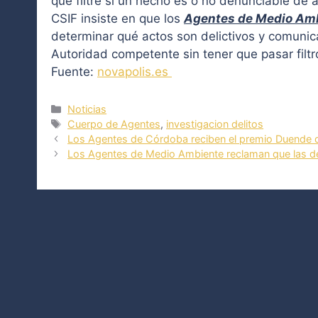
que filtre si un hecho es o no denunciable de 
CSIF insiste en que los
Agentes de Medio Am
determinar qué actos son delictivos y comunic
Autoridad competente sin tener que pasar filtro
Fuente:
novapolis.es
Categorías
Noticias
Etiquetas
Cuerpo de Agentes
,
investigacion delitos
Los Agentes de Córdoba reciben el premio Duende d
Los Agentes de Medio Ambiente reclaman que las den