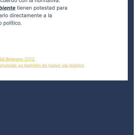
acuerdo con la normativa.
biente
tienen potestad para
arlo directamente a la
 político.
el Bejarano 2012
uncias se tramiten de nuevo vía registro