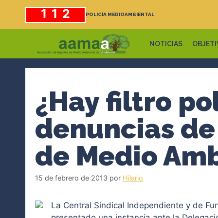
Saltar
112
POLICÍA MEDIOAMBIENTAL
al
contenido
NOTICIAS
OBJETI
¿Hay filtro po
denuncias de
de Medio Amb
15 de febrero de 2013
por
Hilario
La Central Sindical Independiente y de Fun
presentado una instancia ante la Delegación