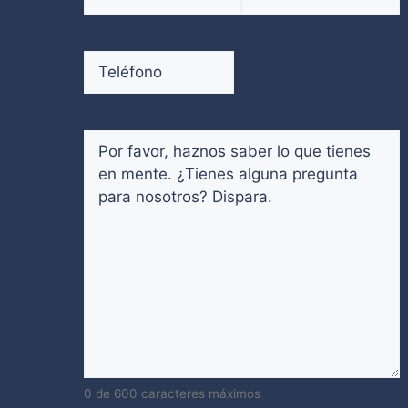
electrónico
(Obligatorio)
Introduce
Confirmar
un
email
Teléfono
(Obligatorio)
email
Comentarios
(Obligatorio)
0 de 600 caracteres máximos