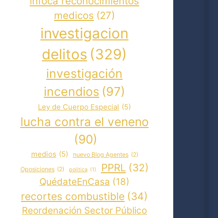
infoca reconocimientos
medicos
(27)
investigacion
delitos
(329)
investigación
incendios
(97)
Ley de Cuerpo Especial
(5)
lucha contra el veneno
(90)
medios
(5)
nuevo Blog Agentes
(2)
PPRL
(32)
Oposiciones
(2)
politica
(1)
QuédateEnCasa
(18)
recortes combustible
(34)
Reordenación Sector Público