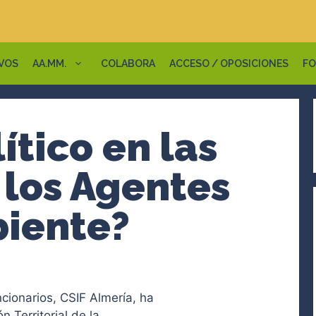
VOS
AA.MM.
COLABORA
ACCESO / OPOSICIONES
FO
lítico en las
 los Agentes
iente?
cionarios, CSIF Almería, ha
 Territorial de la