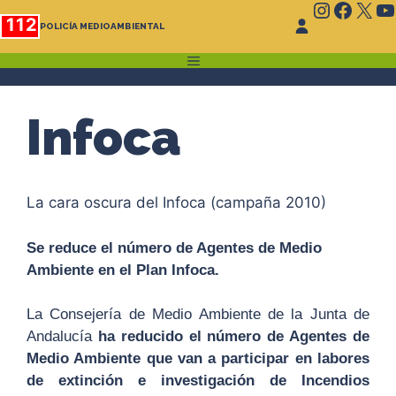
Instagr
Faceb
X
Y
Saltar
112
POLICÍA MEDIOAMBIENTAL
al
contenido
MENÚ
Infoca
La cara oscura del Infoca (campaña 2010)
Se reduce el número de Agentes de Medio
Ambiente en el Plan Infoca.
La Consejería de Medio Ambiente de la Junta de
Andalucía
ha reducido el número de Agentes de
Medio Ambiente que van a participar en labores
de extinción e investigación de Incendios