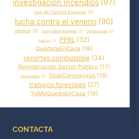
investigación incendios
(97)
Ley de Cuerpo Especial
(5)
lucha contra el veneno
(90)
medios
(5)
nuevo Blog Agentes
(2)
Oposiciones
(2)
PPRL
(32)
politica
(1)
QuédateEnCasa
(18)
recortes combustible
(34)
Reordenación Sector Público
(17)
StopCoronavirus
(18)
Seguridad
(2)
trabajos forestales
(27)
YoMeQuedoEnCasa
(18)
CONTACTA