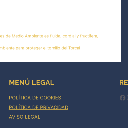
es de Medio Ambiente es fluida, cordial y fructifera,
biente para proteger el tornillo del Torcal
MENÚ LEGAL
RE
Fa
POLÍTICA DE COOKIES
POLÍTICA DE PRIVACIDAD
AVISO LEGAL