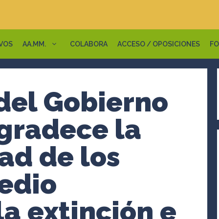
VOS
AA.MM.
COLABORA
ACCESO / OPOSICIONES
FO
del Gobierno
gradece la
ad de los
edio
a extinción e