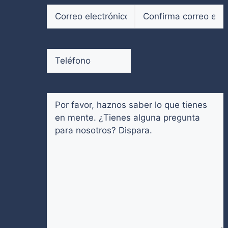
Correo
electrónico
(Obligatorio)
Introduce
Confirmar
un
email
Teléfono
(Obligatorio)
email
Comentarios
(Obligatorio)