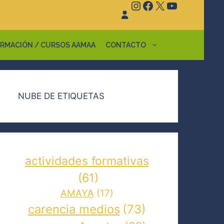
Instagram
Facebook
X
YouTube
RMACIÓN / CURSOS AAMAA
CONTACTO
NUBE DE ETIQUETAS
actividades formativas
(61)
AMAYA
(17)
carencia medios
(73)