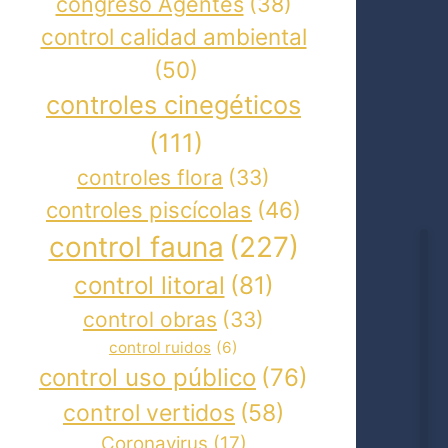
congreso Agentes
(38)
control calidad ambiental
(50)
controles cinegéticos
(111)
controles flora
(33)
controles piscícolas
(46)
control fauna
(227)
control litoral
(81)
control obras
(33)
control ruidos
(6)
control uso público
(76)
control vertidos
(58)
Coronavirus
(17)