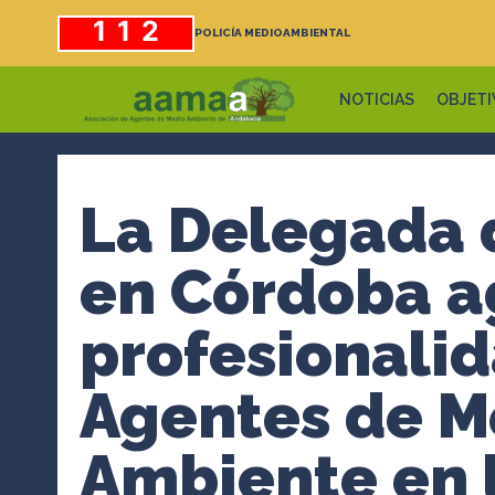
Saltar
112
POLICÍA MEDIOAMBIENTAL
al
contenido
NOTICIAS
OBJETI
La Delegada 
en Córdoba a
profesionalid
Agentes de M
Ambiente en l