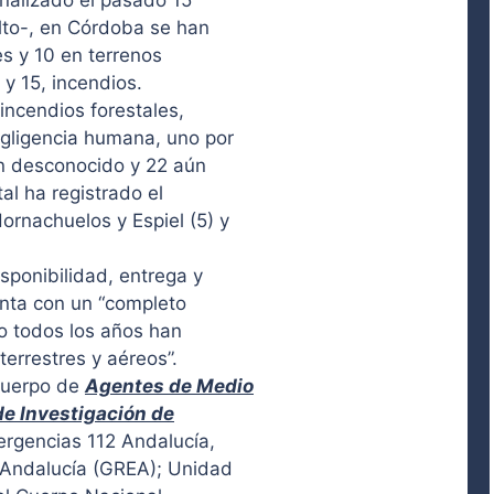
inalizado el pasado 15
lto-, en Córdoba se han
es y 10 en terrenos
 y 15, incendios.
incendios forestales,
egligencia humana, uno por
en desconocido y 22 aún
al ha registrado el
ornachuelos y Espiel (5) y
sponibilidad, entrega y
enta con un “completo
o todos los años han
errestres y aéreos”.
 Cuerpo de
Agentes de Medio
de Investigación de
mergencias 112 Andalucía,
e Andalucía (GREA); Unidad