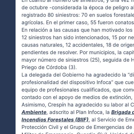
En cuanto al número de siniestros, y una vez f
de octubre -considerada la época de peligro a
registrado 80 siniestros: 70 en suelos forestal
agrícolas. En el primer caso, 55 fueron conatos
En relación a las causas que han motivado los 
12 siniestros han sido intencionados, 15 por n
causas naturales, 12 accidentales, 18 de orig
pendientes de resolver. Por municipios, la capit
mayor número de siniestros (25), seguida de H
Priego de Córdoba (3).
La delegada del Gobierno ha agradecido la “di
profesionalidad del dispositivo Infoca” que cu
equipo de profesionales cualificados, que com
contado con el apoyo de medios de extinción, t
Asimismo, Crespín ha agradecido su labor al
Ambiente
, adscrito al Plan Infoca, la
Brigada 
Incendios Forestales (BIIF)
, al Servicio de E
Protección Civil y el Grupo de Emergencias d