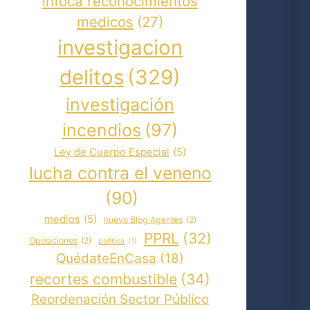
infoca reconocimientos
medicos
(27)
investigacion
delitos
(329)
investigación
incendios
(97)
Ley de Cuerpo Especial
(5)
lucha contra el veneno
(90)
medios
(5)
nuevo Blog Agentes
(2)
PPRL
(32)
Oposiciones
(2)
politica
(1)
QuédateEnCasa
(18)
recortes combustible
(34)
Reordenación Sector Público