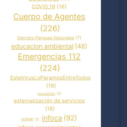
COVID_19
(16)
Cuerpo de Agentes
(226)
Decreto Parques Naturales
(7)
educacion ambiental
(48)
Emergencias 112
(224)
EsteVirusLoParamosEntreTodos
(18)
exposición
(2)
externalización de servicios
(18)
infoca
(92)
GORNP
(2)