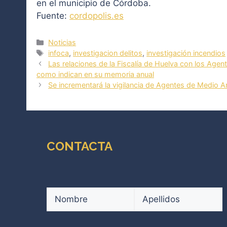
en el municipio de Córdoba.
Fuente:
cordopolis.es
Categorías
Noticias
Etiquetas
infoca
,
investigacion delitos
,
investigación incendios
Las relaciones de la Fiscalía de Huelva con los Agent
como indican en su memoria anual
Se incrementará la vigilancia de Agentes de Medio Am
CONTACTA
Nombre
(Obligatorio)
Nombre
Apellidos