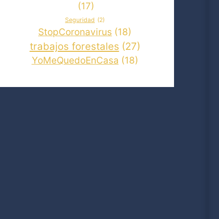
(17)
Seguridad
(2)
StopCoronavirus
(18)
trabajos forestales
(27)
YoMeQuedoEnCasa
(18)