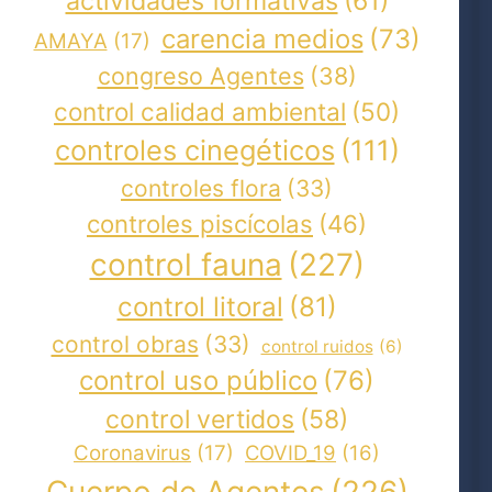
actividades formativas
(61)
carencia medios
(73)
AMAYA
(17)
congreso Agentes
(38)
control calidad ambiental
(50)
controles cinegéticos
(111)
controles flora
(33)
controles piscícolas
(46)
control fauna
(227)
control litoral
(81)
control obras
(33)
control ruidos
(6)
control uso público
(76)
control vertidos
(58)
Coronavirus
(17)
COVID_19
(16)
Cuerpo de Agentes
(226)