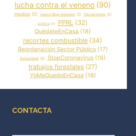
lucha contra el veneno
(90)
medios
(5)
nuevo Blog Agentes
(2)
Oposiciones
(2)
PPRL
(32)
politica
(1)
QuédateEnCasa
(18)
recortes combustible
(34)
Reordenación Sector Público
(17)
StopCoronavirus
(18)
Seguridad
(2)
trabajos forestales
(27)
YoMeQuedoEnCasa
(18)
CONTACTA