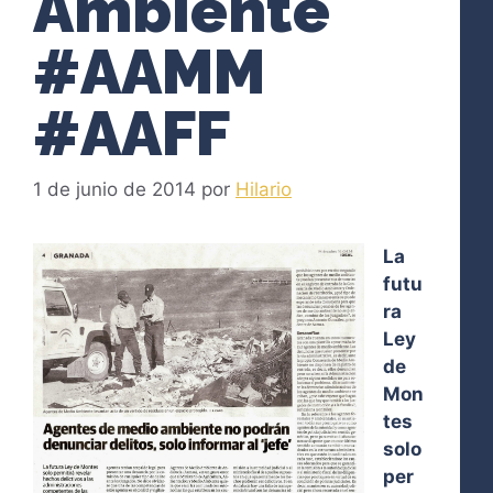
Ambiente
#AAMM
#AAFF
1 de junio de 2014
por
Hilario
La
futu
ra
Ley
de
Mon
tes
solo
per