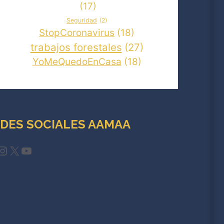
(17)
Seguridad
(2)
StopCoronavirus
(18)
trabajos forestales
(27)
YoMeQuedoEnCasa
(18)
DES SOCIALES AAMAA
cebook
Instagram
X
YouTube