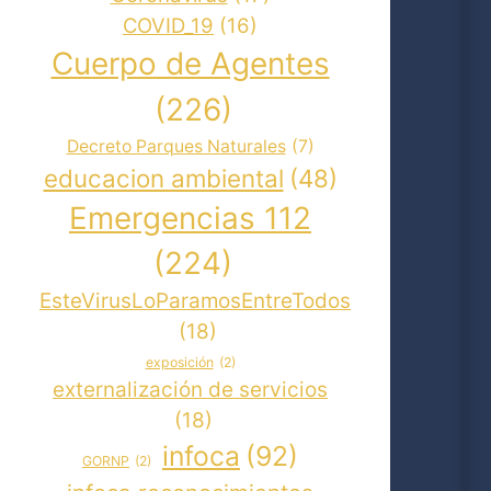
COVID_19
(16)
Cuerpo de Agentes
(226)
Decreto Parques Naturales
(7)
educacion ambiental
(48)
Emergencias 112
(224)
EsteVirusLoParamosEntreTodos
(18)
exposición
(2)
externalización de servicios
(18)
infoca
(92)
GORNP
(2)