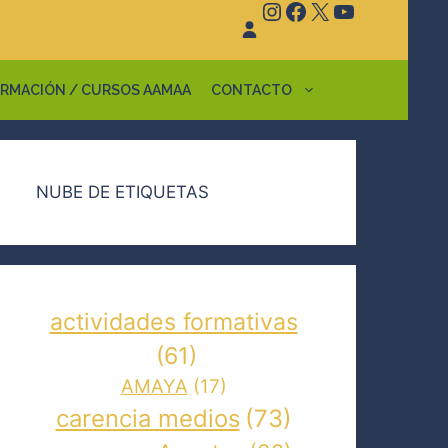
Instagram
Facebook
X
YouTube
RMACIÓN / CURSOS AAMAA
CONTACTO
NUBE DE ETIQUETAS
actividades formativas
(61)
AMAYA
(17)
carencia medios
(73)