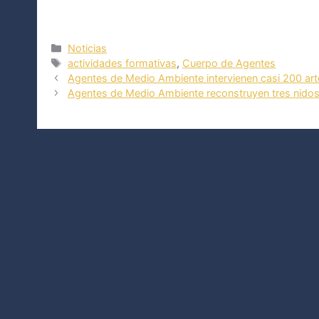
Categorías
Noticias
Etiquetas
actividades formativas
,
Cuerpo de Agentes
Agentes de Medio Ambiente intervienen casi 200 art
Agentes de Medio Ambiente reconstruyen tres nidos d