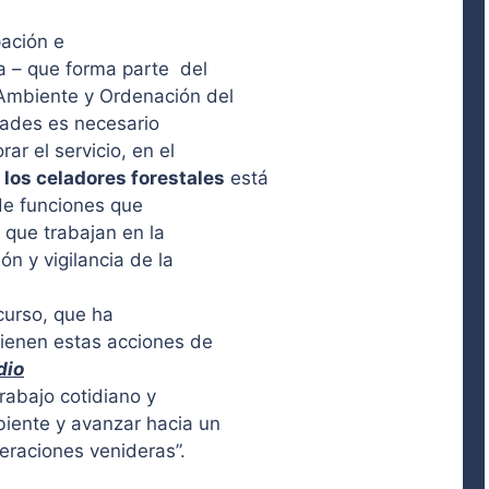
pación e
da – que forma parte del
 Ambiente y Ordenación del
idades es necesario
ar el servicio, en el
los celadores forestales
está
de funciones que
 que trabajan en la
ón y vigilancia de la
curso, que ha
tienen estas acciones de
dio
rabajo cotidiano y
biente y avanzar hacia un
neraciones venideras
”
.