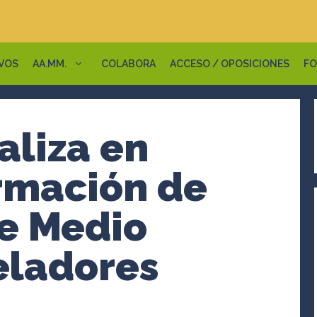
VOS
AA.MM.
COLABORA
ACCESO / OPOSICIONES
FO
aliza en
ormación de
de Medio
eladores