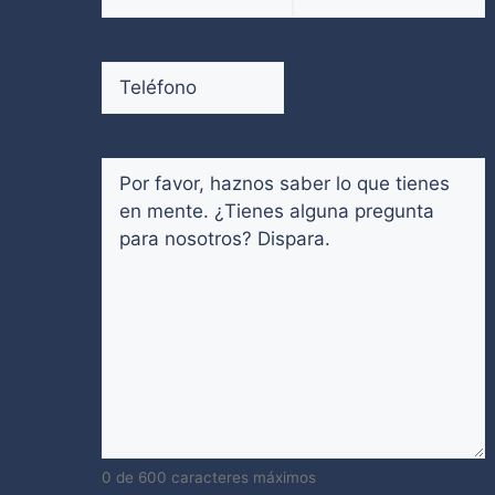
electrónico
(Obligatorio)
Introduce
Confirmar
un
email
Teléfono
(Obligatorio)
email
Comentarios
(Obligatorio)
0 de 600 caracteres máximos