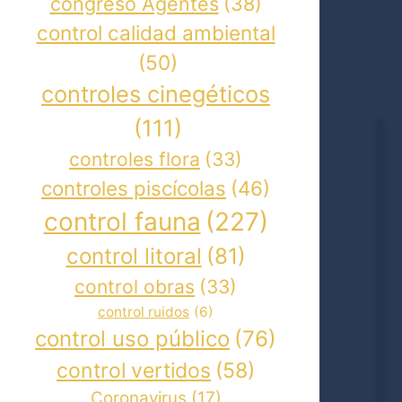
congreso Agentes
(38)
control calidad ambiental
(50)
controles cinegéticos
(111)
controles flora
(33)
controles piscícolas
(46)
control fauna
(227)
control litoral
(81)
control obras
(33)
control ruidos
(6)
control uso público
(76)
control vertidos
(58)
Coronavirus
(17)