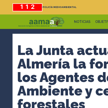
Saltar
112
POLICÍA MEDIOAMBIENTAL
al
contenido
NOTICIAS
OBJETI
La Junta actu
Almería la f
los Agentes 
Ambiente y c
forestales