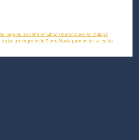
es ilegales de caza en cinco operaciones en Málaga
e buitre negro en la Sierra Norte para evitar su caída