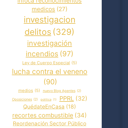
infoca reconocimientos
medicos
(27)
investigacion
delitos
(329)
investigación
incendios
(97)
Ley de Cuerpo Especial
(5)
lucha contra el veneno
(90)
medios
(5)
nuevo Blog Agentes
(2)
PPRL
(32)
Oposiciones
(2)
politica
(1)
QuédateEnCasa
(18)
recortes combustible
(34)
Reordenación Sector Público