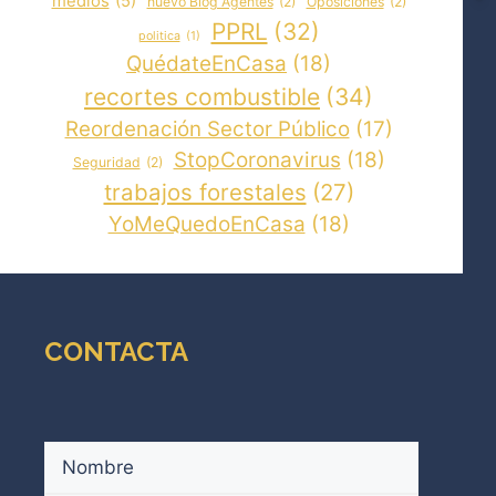
medios
(5)
nuevo Blog Agentes
(2)
Oposiciones
(2)
PPRL
(32)
politica
(1)
QuédateEnCasa
(18)
recortes combustible
(34)
Reordenación Sector Público
(17)
StopCoronavirus
(18)
Seguridad
(2)
trabajos forestales
(27)
YoMeQuedoEnCasa
(18)
CONTACTA
Nombre
(Obligatorio)