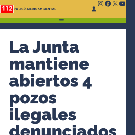
Instagram
Faceboo
X
You
Saltar
112
POLICÍA MEDIOAMBIENTAL
al
contenido
MENÚ
La Junta
mantiene
abiertos 4
pozos
ilegales
denunciados