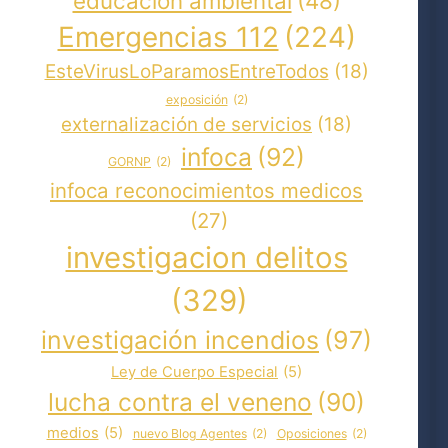
educacion ambiental
(48)
Emergencias 112
(224)
EsteVirusLoParamosEntreTodos
(18)
exposición
(2)
externalización de servicios
(18)
infoca
(92)
GORNP
(2)
infoca reconocimientos medicos
(27)
investigacion delitos
(329)
investigación incendios
(97)
Ley de Cuerpo Especial
(5)
lucha contra el veneno
(90)
medios
(5)
nuevo Blog Agentes
(2)
Oposiciones
(2)