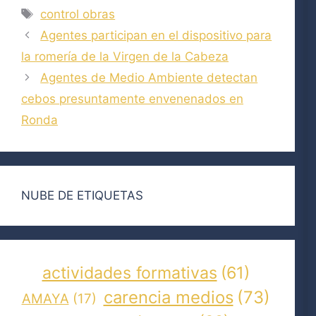
Etiquetas
control obras
Agentes participan en el dispositivo para
la romería de la Virgen de la Cabeza
Agentes de Medio Ambiente detectan
cebos presuntamente envenenados en
Ronda
NUBE DE ETIQUETAS
actividades formativas
(61)
carencia medios
(73)
AMAYA
(17)