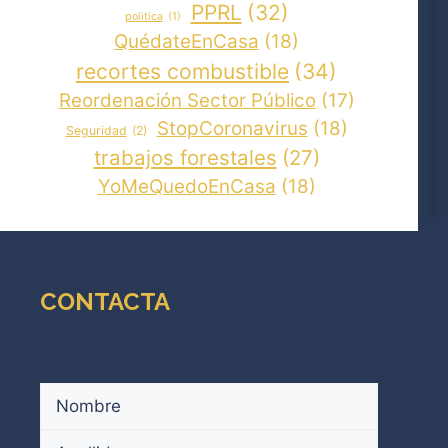
PPRL
(32)
politica
(1)
QuédateEnCasa
(18)
recortes combustible
(34)
Reordenación Sector Público
(17)
StopCoronavirus
(18)
Seguridad
(2)
trabajos forestales
(27)
YoMeQuedoEnCasa
(18)
CONTACTA
Nombre
(Obligatorio)
Nombre