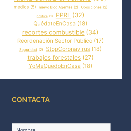
medios
(5)
nuevo Blog Agentes
(2)
Oposiciones
(2)
PPRL
(32)
politica
(1)
QuédateEnCasa
(18)
recortes combustible
(34)
Reordenación Sector Público
(17)
StopCoronavirus
(18)
Seguridad
(2)
trabajos forestales
(27)
YoMeQuedoEnCasa
(18)
CONTACTA
Nombre
(Obligatorio)