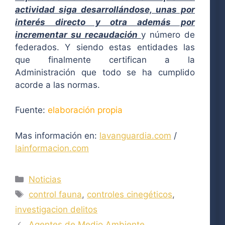
actividad siga desarrollándose, unas por
interés directo y otra además por
incrementar su recaudación
y número de
federados. Y siendo estas entidades las
que finalmente certifican a la
Administración que todo se ha cumplido
acorde a las normas.
Fuente:
elaboración propia
Mas información en:
lavanguardia.com
/
lainformacion.com
Categorías
Noticias
Etiquetas
control fauna
,
controles cinegéticos
,
investigacion delitos
Agentes de Medio Ambiente