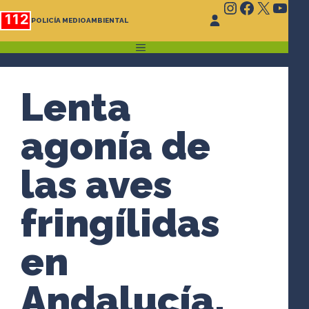
Instagram
Faceboo
X
You
Saltar
112
POLICÍA MEDIOAMBIENTAL
al
contenido
MENÚ
Lenta
agonía de
las aves
fringílidas
en
Andalucía,