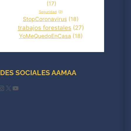
(17)
Seguridad
(2)
StopCoronavirus
(18)
trabajos forestales
(27)
YoMeQuedoEnCasa
(18)
DES SOCIALES AAMAA
cebook
Instagram
X
YouTube