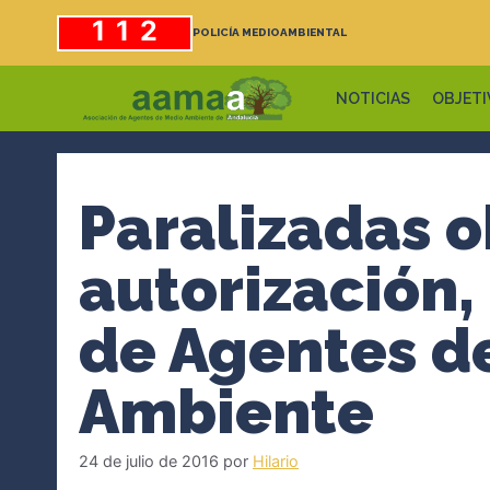
Saltar
112
POLICÍA MEDIOAMBIENTAL
al
contenido
NOTICIAS
OBJETI
Paralizadas o
autorización,
de Agentes d
Ambiente
24 de julio de 2016
por
Hilario