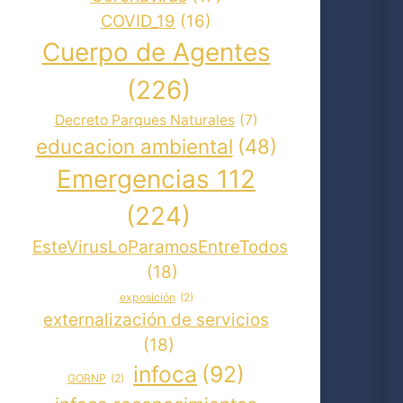
COVID_19
(16)
Cuerpo de Agentes
(226)
Decreto Parques Naturales
(7)
educacion ambiental
(48)
Emergencias 112
(224)
EsteVirusLoParamosEntreTodos
(18)
exposición
(2)
externalización de servicios
(18)
infoca
(92)
GORNP
(2)