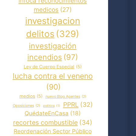
infoca reconocimientos
medicos
(27)
investigacion
delitos
(329)
investigación
incendios
(97)
Ley de Cuerpo Especial
(5)
lucha contra el veneno
(90)
medios
(5)
nuevo Blog Agentes
(2)
PPRL
(32)
Oposiciones
(2)
politica
(1)
QuédateEnCasa
(18)
recortes combustible
(34)
Reordenación Sector Público