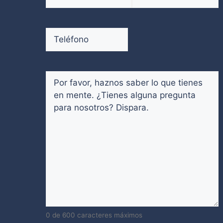
electrónico
(Obligatorio)
Introduce
Confirmar
un
email
Teléfono
(Obligatorio)
email
Comentarios
(Obligatorio)
0 de 600 caracteres máximos