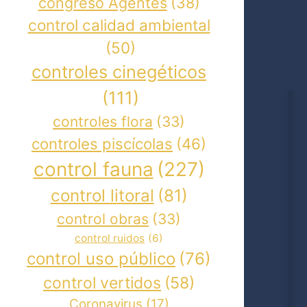
congreso Agentes
(38)
control calidad ambiental
(50)
controles cinegéticos
(111)
controles flora
(33)
controles piscícolas
(46)
control fauna
(227)
control litoral
(81)
control obras
(33)
control ruidos
(6)
control uso público
(76)
control vertidos
(58)
Coronavirus
(17)