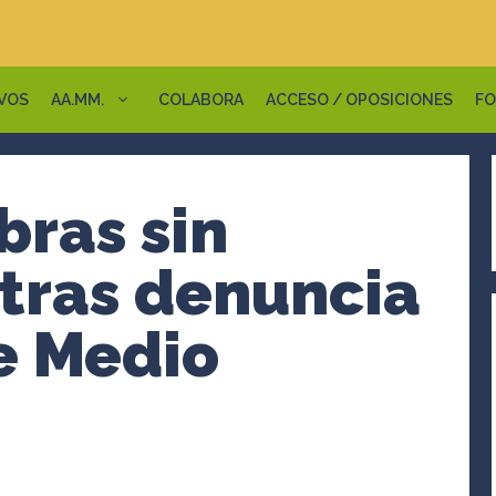
VOS
AA.MM.
COLABORA
ACCESO / OPOSICIONES
FO
bras sin
 tras denuncia
e Medio