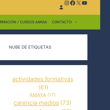
Instagram
Facebook
X
YouTube
RMACIÓN / CURSOS AAMAA
CONTACTO
NUBE DE ETIQUETAS
actividades formativas
(61)
AMAYA
(17)
carencia medios
(73)