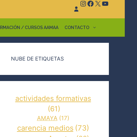
Instagram
Facebook
X
YouTube
RMACIÓN / CURSOS AAMAA
CONTACTO
NUBE DE ETIQUETAS
actividades formativas
(61)
AMAYA
(17)
carencia medios
(73)