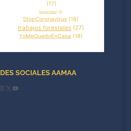
(17)
Seguridad
(2)
StopCoronavirus
(18)
trabajos forestales
(27)
YoMeQuedoEnCasa
(18)
DES SOCIALES AAMAA
cebook
Instagram
X
YouTube