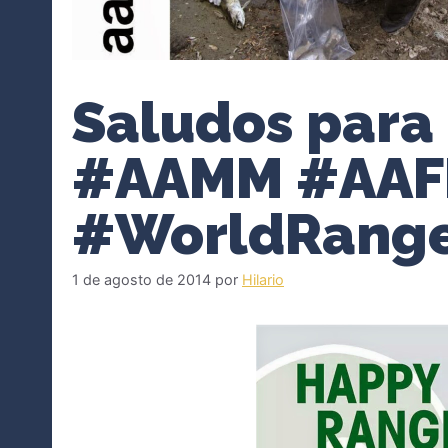
Saludos para 
#AAMM #AAF
#WorldRang
1 de agosto de 2014
por
Hilario