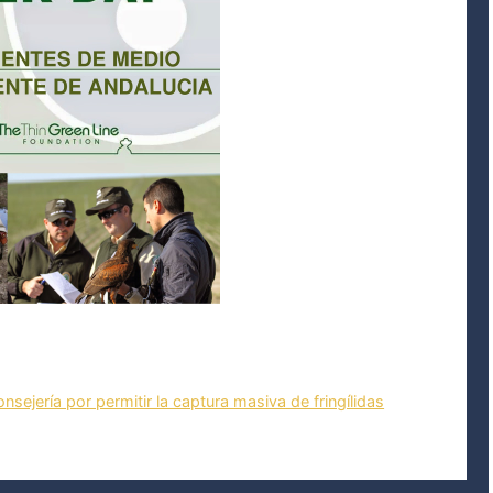
sejería por permitir la captura masiva de fringílidas