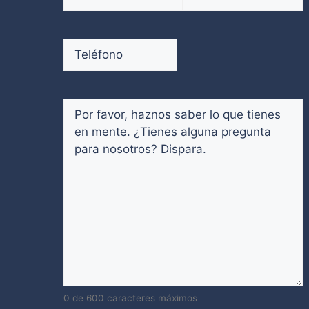
electrónico
(Obligatorio)
Introduce
Confirmar
un
email
Teléfono
(Obligatorio)
email
Comentarios
(Obligatorio)
0 de 600 caracteres máximos