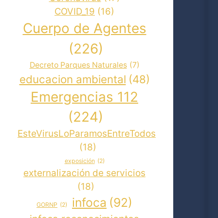
COVID_19
(16)
Cuerpo de Agentes
(226)
Decreto Parques Naturales
(7)
educacion ambiental
(48)
Emergencias 112
(224)
EsteVirusLoParamosEntreTodos
(18)
exposición
(2)
externalización de servicios
(18)
infoca
(92)
GORNP
(2)