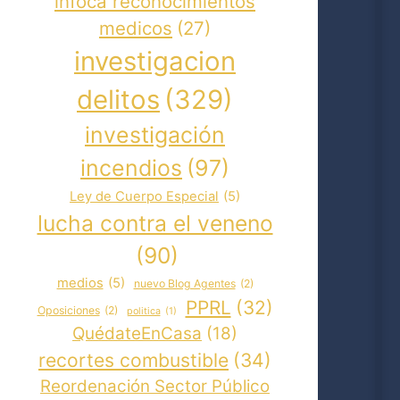
infoca reconocimientos
medicos
(27)
investigacion
delitos
(329)
investigación
incendios
(97)
Ley de Cuerpo Especial
(5)
lucha contra el veneno
(90)
medios
(5)
nuevo Blog Agentes
(2)
PPRL
(32)
Oposiciones
(2)
politica
(1)
QuédateEnCasa
(18)
recortes combustible
(34)
Reordenación Sector Público