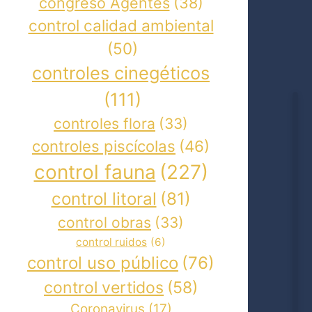
congreso Agentes
(38)
control calidad ambiental
(50)
controles cinegéticos
(111)
controles flora
(33)
controles piscícolas
(46)
control fauna
(227)
control litoral
(81)
control obras
(33)
control ruidos
(6)
control uso público
(76)
control vertidos
(58)
Coronavirus
(17)