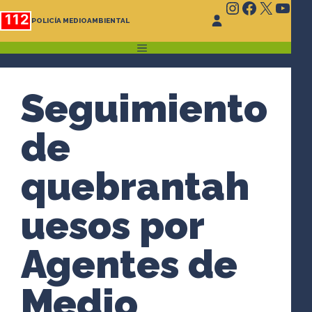
Instagram
Faceboo
X
You
Saltar
112
POLICÍA MEDIOAMBIENTAL
al
contenido
MENÚ
Seguimiento
de
quebrantah
uesos por
Agentes de
Medio