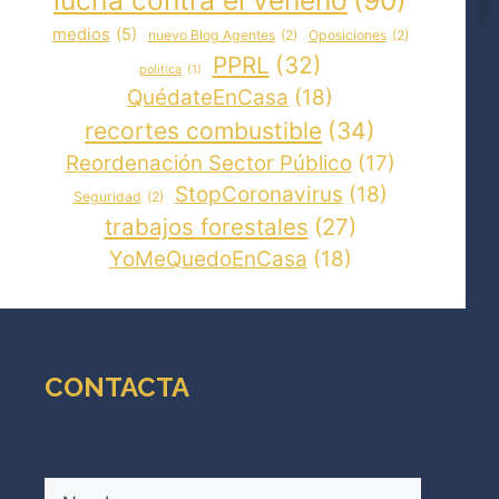
medios
(5)
nuevo Blog Agentes
(2)
Oposiciones
(2)
PPRL
(32)
politica
(1)
QuédateEnCasa
(18)
recortes combustible
(34)
Reordenación Sector Público
(17)
StopCoronavirus
(18)
Seguridad
(2)
trabajos forestales
(27)
YoMeQuedoEnCasa
(18)
CONTACTA
Nombre
(Obligatorio)