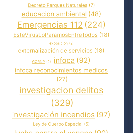
Decreto Parques Naturales
(7)
educacion ambiental
(48)
Emergencias 112
(224)
EsteVirusLoParamosEntreTodos
(18)
exposición
(2)
externalización de servicios
(18)
infoca
(92)
GORNP
(2)
infoca reconocimientos medicos
(27)
investigacion delitos
(329)
investigación incendios
(97)
Ley de Cuerpo Especial
(5)
lucha contra el veneno
(90)