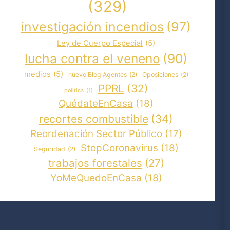
(329)
investigación incendios
(97)
Ley de Cuerpo Especial
(5)
lucha contra el veneno
(90)
medios
(5)
nuevo Blog Agentes
(2)
Oposiciones
(2)
PPRL
(32)
politica
(1)
QuédateEnCasa
(18)
recortes combustible
(34)
Reordenación Sector Público
(17)
StopCoronavirus
(18)
Seguridad
(2)
trabajos forestales
(27)
YoMeQuedoEnCasa
(18)