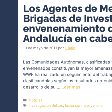
Los Agentes de Me
Brigadas de Inves
envenenamiento d
Andalucía en cab
13 de mayo de 2011
por
Hilario
Las Comunidades Autónomas, clasificadas s
envenenados constituyen la mayor amenaza 
WWF ha realizado un seguimiento del trabaj
clasificándolas según los resultados obtenid
desarrollo de su …
Leer más
Categorías
Noticias
Etiquetas
investigacion delitos
,
lucha contra el veneno