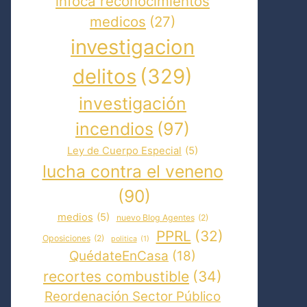
infoca reconocimientos
medicos
(27)
investigacion
delitos
(329)
investigación
incendios
(97)
Ley de Cuerpo Especial
(5)
lucha contra el veneno
(90)
medios
(5)
nuevo Blog Agentes
(2)
PPRL
(32)
Oposiciones
(2)
politica
(1)
QuédateEnCasa
(18)
recortes combustible
(34)
Reordenación Sector Público