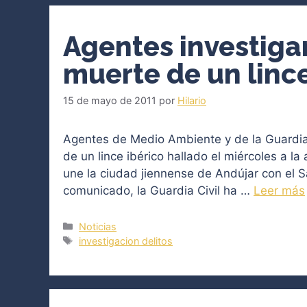
Agentes investigan
muerte de un linc
15 de mayo de 2011
por
Hilario
Agentes de Medio Ambiente y de la Guardia 
de un lince ibérico hallado el miércoles a la
une la ciudad jiennense de Andújar con el S
comunicado, la Guardia Civil ha …
Leer más
Categorías
Noticias
Etiquetas
investigacion delitos