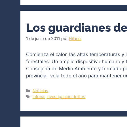
Los guardianes d
1 de junio de 2011
por
Hilario
Comienza el calor, las altas temperaturas 
forestales. Un amplio dispositivo humano y t
Consejería de Medio Ambiente y formado por 
provincia- vela todo el año para mantener 
Categorías
Noticias
Etiquetas
infoca
,
investigacion delitos