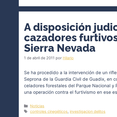
A disposición judi
cazadores furtivo
Sierra Nevada
1 de abril de 2011
por
Hilario
Se ha procedido a la intervención de un rif
Seprona de la Guardia Civil de Guadix, en 
celadores forestales del Parque Nacional y
una operación contra el furtivismo en ese 
Categorías
Noticias
Etiquetas
controles cinegéticos
,
investigacion delitos