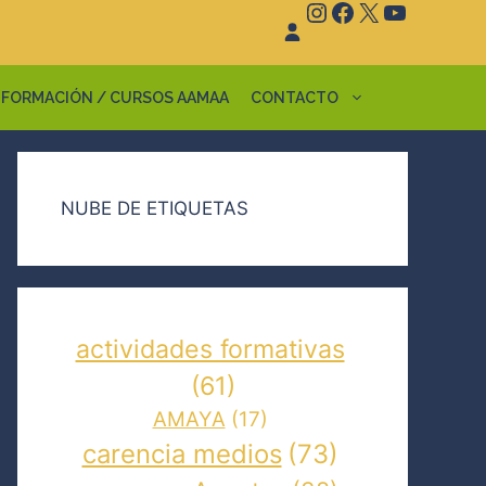
Instagram
Facebook
X
YouTube
FORMACIÓN / CURSOS AAMAA
CONTACTO
NUBE DE ETIQUETAS
actividades formativas
(61)
AMAYA
(17)
carencia medios
(73)