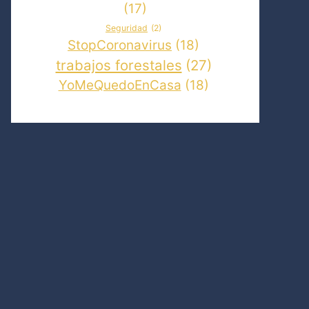
(17)
Seguridad
(2)
StopCoronavirus
(18)
trabajos forestales
(27)
YoMeQuedoEnCasa
(18)