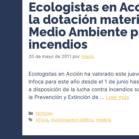
Ecologistas en Ac
la dotación materi
Medio Ambiente pa
incendios
20 de mayo de 2011
por
Hilario
Ecologistas en Acción ha valorado este jueve
Infoca para este año desde el 1 de junio ha
a disposición de la lucha contra incendios s
la Prevención y Extinción de …
Leer más
Categorías
Noticias
Etiquetas
infoca
,
investigacion delitos
,
medios