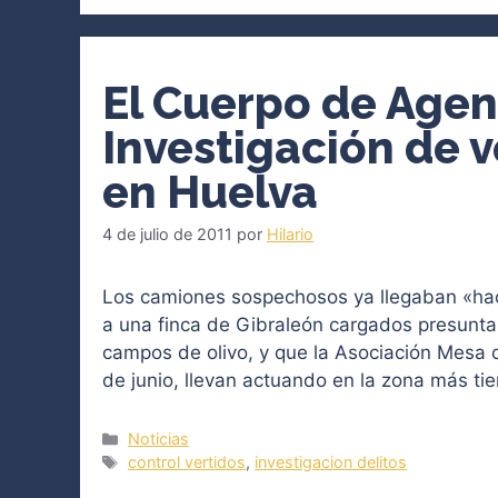
El Cuerpo de Agent
Investigación de v
en Huelva
4 de julio de 2011
por
Hilario
Los camiones sospechosos ya llegaban «ha
a una finca de Gibraleón cargados presunta
campos de olivo, y que la Asociación Mesa 
de junio, llevan actuando en la zona más t
Categorías
Noticias
Etiquetas
control vertidos
,
investigacion delitos