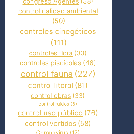
congreso Agentes
(38)
control calidad ambiental
(50)
controles cinegéticos
(111)
controles flora
(33)
controles piscícolas
(46)
control fauna
(227)
control litoral
(81)
control obras
(33)
control ruidos
(6)
control uso público
(76)
control vertidos
(58)
Coronavirus
(17)