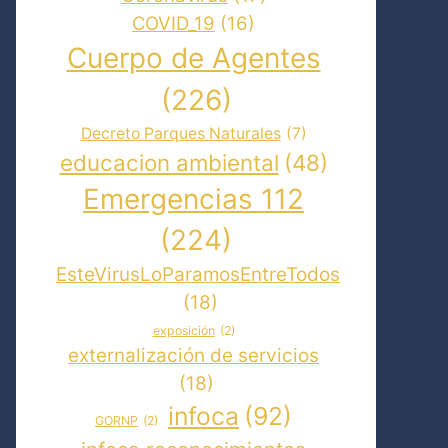
COVID_19
(16)
Cuerpo de Agentes
(226)
Decreto Parques Naturales
(7)
educacion ambiental
(48)
Emergencias 112
(224)
EsteVirusLoParamosEntreTodos
(18)
exposición
(2)
externalización de servicios
(18)
infoca
(92)
GORNP
(2)