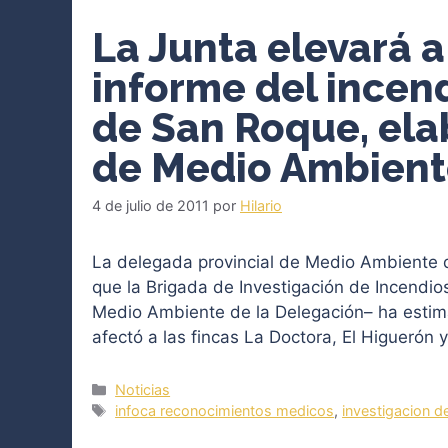
La Junta elevará a 
informe del incen
de San Roque, el
de Medio Ambient
4 de julio de 2011
por
Hilario
La delegada provincial de Medio Ambiente d
que la Brigada de Investigación de Incendio
Medio Ambiente de la Delegación– ha estim
afectó a las fincas La Doctora, El Higuerón 
Categorías
Noticias
Etiquetas
infoca reconocimientos medicos
,
investigacion de