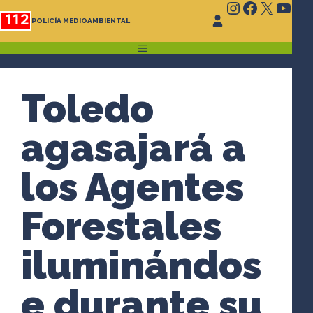
Instagram
Faceboo
X
You
Saltar
112
POLICÍA MEDIOAMBIENTAL
al
contenido
MENÚ
Toledo
agasajará a
los Agentes
Forestales
iluminándos
e durante su