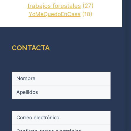
trabajos forestales
(27)
YoMeQuedoEnCasa
(18)
CONTACTA
Nombre
(Obligatorio)
Nombre
Apellidos
Correo
electrónico
(Obligatorio)
Introduce