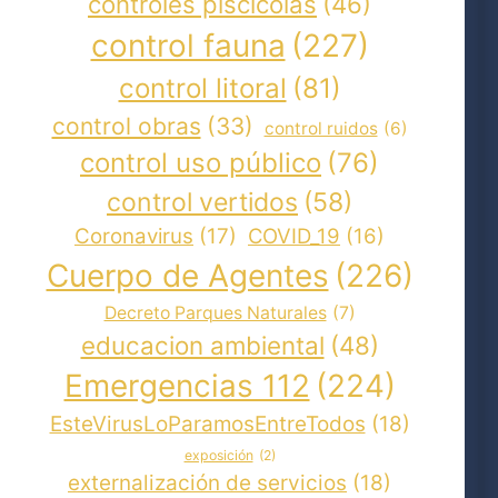
controles piscícolas
(46)
control fauna
(227)
control litoral
(81)
control obras
(33)
control ruidos
(6)
control uso público
(76)
control vertidos
(58)
Coronavirus
(17)
COVID_19
(16)
Cuerpo de Agentes
(226)
Decreto Parques Naturales
(7)
educacion ambiental
(48)
Emergencias 112
(224)
EsteVirusLoParamosEntreTodos
(18)
exposición
(2)
externalización de servicios
(18)