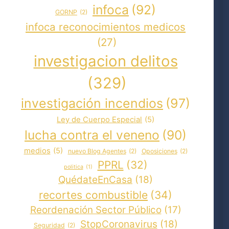
infoca
(92)
GORNP
(2)
infoca reconocimientos medicos
(27)
investigacion delitos
(329)
investigación incendios
(97)
Ley de Cuerpo Especial
(5)
lucha contra el veneno
(90)
medios
(5)
nuevo Blog Agentes
(2)
Oposiciones
(2)
PPRL
(32)
politica
(1)
QuédateEnCasa
(18)
recortes combustible
(34)
Reordenación Sector Público
(17)
StopCoronavirus
(18)
Seguridad
(2)