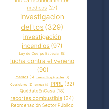
infoca reconocimientos
medicos
(27)
investigacion
delitos
(329)
investigación
incendios
(97)
Ley de Cuerpo Especial
(5)
lucha contra el veneno
(90)
medios
(5)
nuevo Blog Agentes
(2)
PPRL
(32)
Oposiciones
(2)
politica
(1)
QuédateEnCasa
(18)
recortes combustible
(34)
Reordenación Sector Público