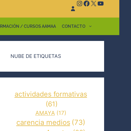
Instagram
Facebook
X
YouTube
RMACIÓN / CURSOS AAMAA
CONTACTO
NUBE DE ETIQUETAS
actividades formativas
(61)
AMAYA
(17)
carencia medios
(73)