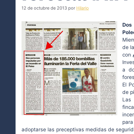
12 de octubre de 2013
por
Hilario
Dos 
Pole
Miem
de l
con
Inve
a do
fore
El P
de p
Las 
finc
ince
para
adoptarse las preceptivas medidas de segurid