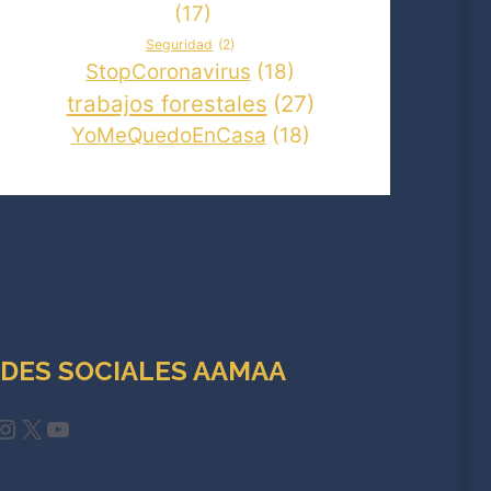
(17)
Seguridad
(2)
StopCoronavirus
(18)
trabajos forestales
(27)
YoMeQuedoEnCasa
(18)
DES SOCIALES AAMAA
cebook
Instagram
X
YouTube