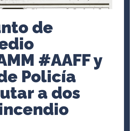
unto de
edio
AMM #AAFF y
de Policía
utar a dos
 incendio