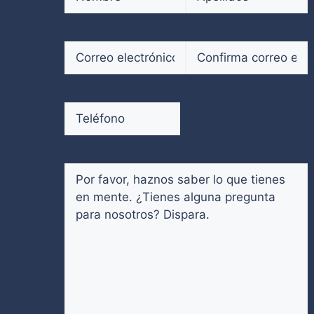
Nombre
Apellidos
Correo
electrónico
(Obligatorio)
Introduce
Confirmar
un
email
Teléfono
(Obligatorio)
email
Comentarios
(Obligatorio)