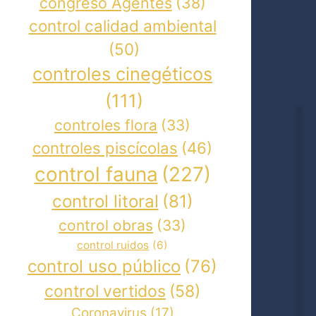
congreso Agentes
(38)
control calidad ambiental
(50)
controles cinegéticos
(111)
controles flora
(33)
controles piscícolas
(46)
control fauna
(227)
control litoral
(81)
control obras
(33)
control ruidos
(6)
control uso público
(76)
control vertidos
(58)
Coronavirus
(17)