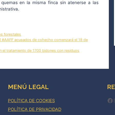
 quemas en la misma finca sin atenerse a las
istrativa.
os forestales
M #AAFF acusados de cohecho comenzará el 18 de
el tratamiento de 1700 bidones con residuos
MENÚ LEGAL
RE
Fa
POLÍTICA DE COOKIES
POLÍTICA DE PRIVACIDAD