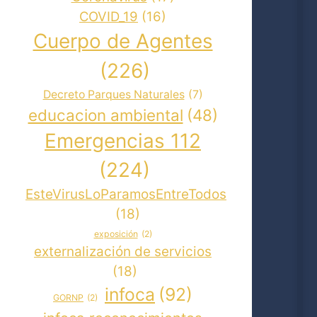
COVID_19
(16)
Cuerpo de Agentes
(226)
Decreto Parques Naturales
(7)
educacion ambiental
(48)
Emergencias 112
(224)
EsteVirusLoParamosEntreTodos
(18)
exposición
(2)
externalización de servicios
(18)
infoca
(92)
GORNP
(2)