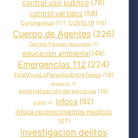
control uso público
(76)
control vertidos
(58)
Coronavirus
(17)
COVID_19
(16)
Cuerpo de Agentes
(226)
Decreto Parques Naturales
(7)
educacion ambiental
(48)
Emergencias 112
(224)
EsteVirusLoParamosEntreTodos
(18)
exposición
(2)
externalización de servicios
(18)
infoca
(92)
GORNP
(2)
infoca reconocimientos medicos
(27)
investigacion delitos