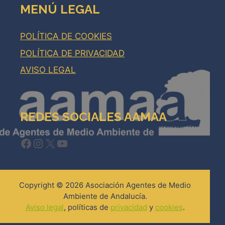
MENÚ LEGAL
POLÍTICA DE COOKIES
POLÍTICA DE PRIVACIDAD
AVISO LEGAL
REDES SOCIALES AAMAA
Facebook
Instagram
X
YouTube
Copyright © 2026 Asociación Agentes de Medio
Ambiente de Andalucía.
Aviso legal
, políticas de
privacidad
y
cookies
.