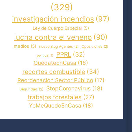
(329)
investigación incendios
(97)
Ley de Cuerpo Especial
(5)
lucha contra el veneno
(90)
medios
(5)
nuevo Blog Agentes
(2)
Oposiciones
(2)
PPRL
(32)
politica
(1)
QuédateEnCasa
(18)
recortes combustible
(34)
Reordenación Sector Público
(17)
StopCoronavirus
(18)
Seguridad
(2)
trabajos forestales
(27)
YoMeQuedoEnCasa
(18)