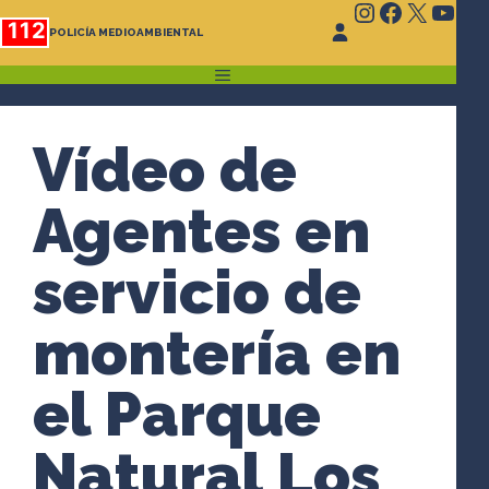
Instagram
Faceboo
X
You
Saltar
112
POLICÍA MEDIOAMBIENTAL
al
contenido
MENÚ
Vídeo de
Agentes en
servicio de
montería en
el Parque
Natural Los