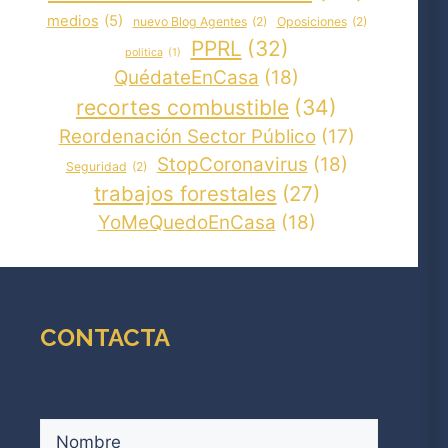
medios
(5)
nuevo Blog Agentes
(2)
Oposiciones
(2)
PPRL
(32)
politica
(1)
QuédateEnCasa
(18)
recortes combustible
(34)
Reordenación Sector Público
(17)
StopCoronavirus
(18)
Seguridad
(2)
trabajos forestales
(27)
YoMeQuedoEnCasa
(18)
CONTACTA
Nombre
(Obligatorio)