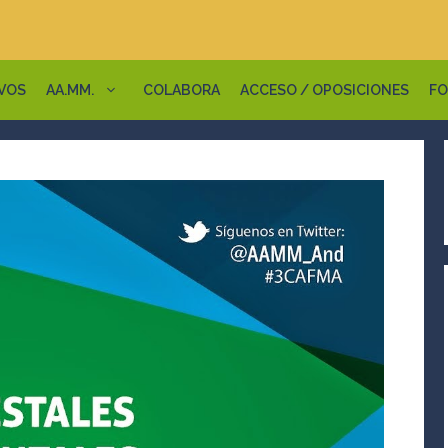
VOS
AA.MM.
COLABORA
ACCESO / OPOSICIONES
FO