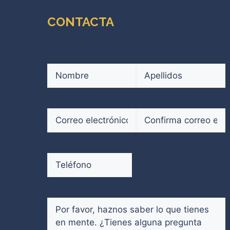
CONTACTA
Nombre
(Obligatorio)
Nombre
Apellidos
Correo
electrónico
(Obligatorio)
Introduce
Confirmar
un
email
Teléfono
(Obligatorio)
email
Comentarios
(Obligatorio)