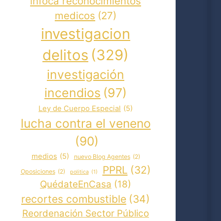
infoca reconocimientos
medicos
(27)
investigacion
delitos
(329)
investigación
incendios
(97)
Ley de Cuerpo Especial
(5)
lucha contra el veneno
(90)
medios
(5)
nuevo Blog Agentes
(2)
PPRL
(32)
Oposiciones
(2)
politica
(1)
QuédateEnCasa
(18)
recortes combustible
(34)
Reordenación Sector Público