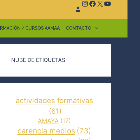
Instagram
Facebook
X
YouTube
RMACIÓN / CURSOS AAMAA
CONTACTO
NUBE DE ETIQUETAS
actividades formativas
(61)
AMAYA
(17)
carencia medios
(73)