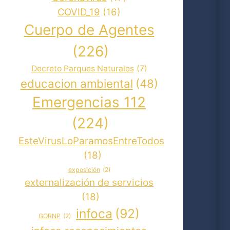
COVID_19
(16)
Cuerpo de Agentes
(226)
Decreto Parques Naturales
(7)
educacion ambiental
(48)
Emergencias 112
(224)
EsteVirusLoParamosEntreTodos
(18)
exposición
(2)
externalización de servicios
(18)
infoca
(92)
GORNP
(2)