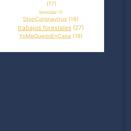
(17)
Seguridad
(2)
StopCoronavirus
(18)
trabajos forestales
(27)
YoMeQuedoEnCasa
(18)