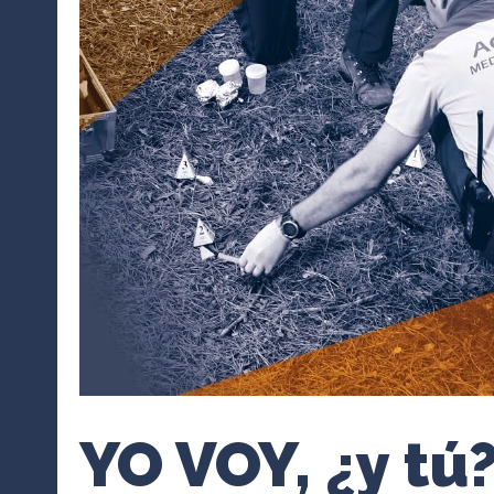
YO VOY, ¿y tú