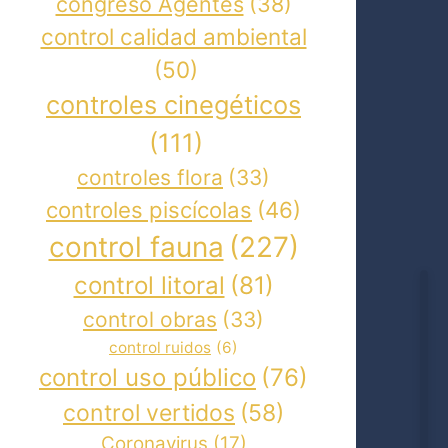
congreso Agentes
(38)
control calidad ambiental
(50)
controles cinegéticos
(111)
controles flora
(33)
controles piscícolas
(46)
control fauna
(227)
control litoral
(81)
control obras
(33)
control ruidos
(6)
control uso público
(76)
control vertidos
(58)
Coronavirus
(17)